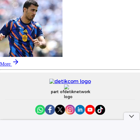
More
part of
Redaksi
Pedoman Media Siber
Karir
Kotak Pos
Info Iklan
Privacy Policy
Disclaimer