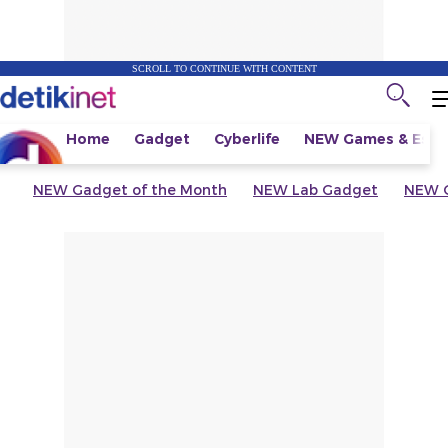
SCROLL TO CONTINUE WITH CONTENT
Home
Gadget
Cyberlife
NEW
Games & Espo
NEW
Gadget of the Month
NEW
Lab Gadget
NEW
G