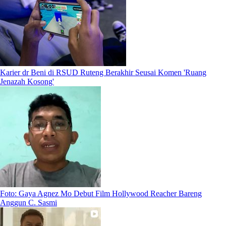
Karier dr Beni di RSUD Ruteng Berakhir Seusai Komen 'Ruang
Jenazah Kosong'
Foto: Gaya Agnez Mo Debut Film Hollywood Reacher Bareng
Anggun C. Sasmi