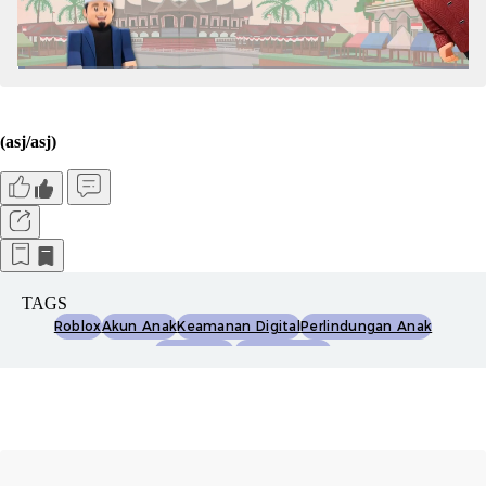
(asj/asj)
TAGS
Roblox
Akun Anak
Keamanan Digital
Perlindungan Anak
Roblox Kids
Roblox Select