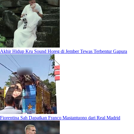
Akhir Hidup Kru Sound Horeg di Jember Tewas Terbentur Gapura
Fiorentina Sah Dapatkan Franco Mastantuono dari Real Madrid