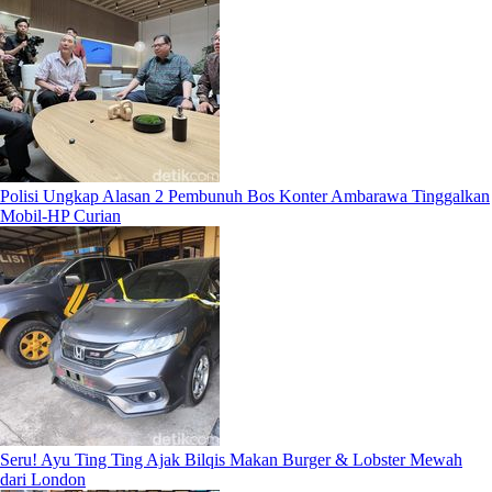
Polisi Ungkap Alasan 2 Pembunuh Bos Konter Ambarawa Tinggalkan
Mobil-HP Curian
Seru! Ayu Ting Ting Ajak Bilqis Makan Burger & Lobster Mewah
dari London