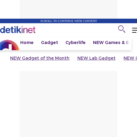
SCROLL TO CONTINUE WITH CONTENT
Home
Gadget
Cyberlife
NEW
Games & Espo
NEW
Gadget of the Month
NEW
Lab Gadget
NEW
G