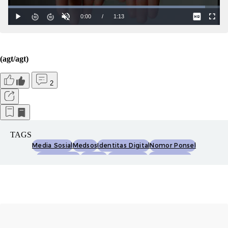
(agt/agt)
2
TAGS
Media Sosial
Medsos
Identitas Digital
Nomor Ponsel
Akun Medsos
Komdigi
Menkomdigi
Meutya Hafid