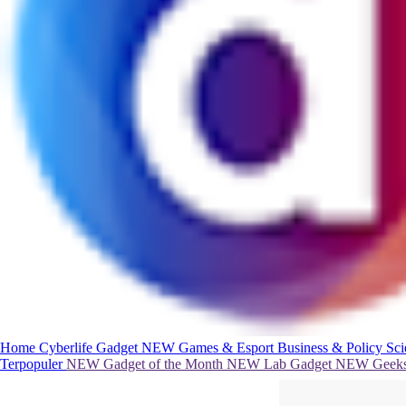
Home
Cyberlife
Gadget
NEW
Games & Esport
Business & Policy
Sc
Terpopuler
NEW
Gadget of the Month
NEW
Lab Gadget
NEW
Geeks