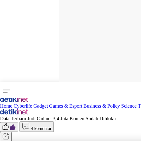
Home
Cyberlife
Gadget
Games & Esport
Business & Policy
Science
T
Data Terbaru Judi Online: 3,4 Juta Konten Sudah Diblokir
4 komentar