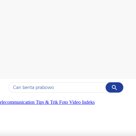
Cancel
Yang sedang ramai dicari
elecommunication
Tips & Trik
Foto
Video
Indeks
#1
data live draw sgp
#2
piala presiden 2026
#3
prabowo