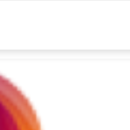
#4
iran
#5
gempa hari ini
Promoted
Terakhir yang dicari
Loading...