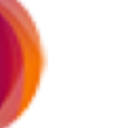
#4
iran
#5
demo
Promoted
Terakhir yang dicari
Loading...