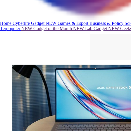
Home
Cyberlife
Gadget
NEW
Games & Esport
Business & Policy
Sc
Terpopuler
NEW
Gadget of the Month
NEW
Lab Gadget
NEW
Geeks