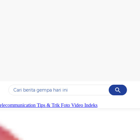
Cancel
Yang sedang ramai dicari
elecommunication
Tips & Trik
Foto
Video
Indeks
#1
data live draw sgp
#2
gempa hari ini
#3
prabowo