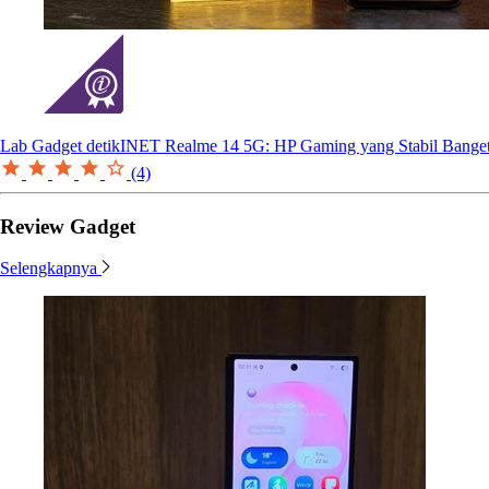
Lab Gadget detikINET
Realme 14 5G: HP Gaming yang Stabil Bange
(4)
Review Gadget
Selengkapnya