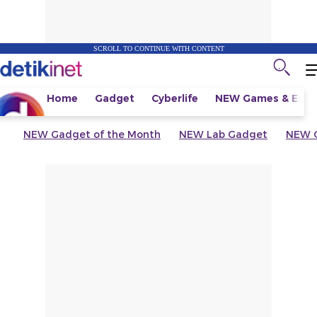
SCROLL TO CONTINUE WITH CONTENT
Home
Gadget
Cyberlife
NEW
Games & Espo
NEW
Gadget of the Month
NEW
Lab Gadget
NEW
G