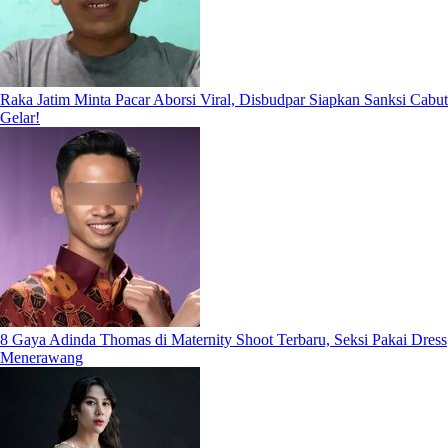
Raka Jatim Minta Pacar Aborsi Viral, Disbudpar Siapkan Sanksi Cabut
Gelar!
8 Gaya Adinda Thomas di Maternity Shoot Terbaru, Seksi Pakai Dress
Menerawang