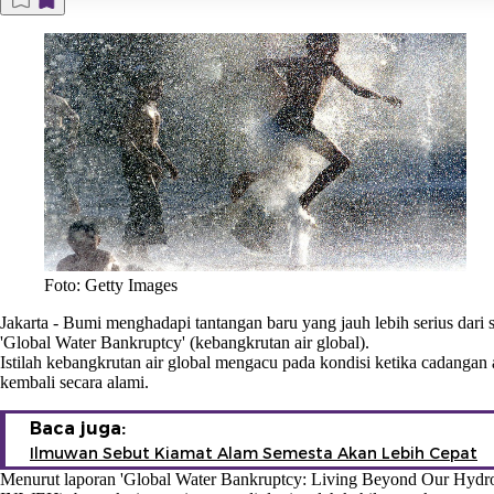
Foto: Getty Images
Jakarta
-
Bumi menghadapi tantangan baru yang jauh lebih serius dari
'Global Water Bankruptcy' (kebangkrutan air global).
Istilah kebangkrutan air global mengacu pada kondisi ketika cadangan a
kembali secara alami.
Baca juga:
Ilmuwan Sebut Kiamat Alam Semesta Akan Lebih Cepat
Menurut laporan 'Global Water Bankruptcy: Living Beyond Our Hydrolo