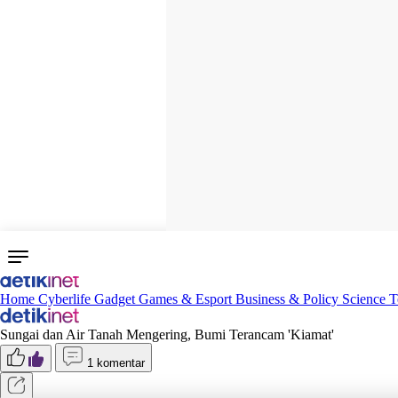
Home
Cyberlife
Gadget
Games & Esport
Business & Policy
Science
T
Sungai dan Air Tanah Mengering, Bumi Terancam 'Kiamat'
1 komentar