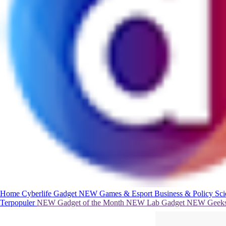
Home
Cyberlife
Gadget
NEW
Games & Esport
Business & Policy
Sc
Terpopuler
NEW
Gadget of the Month
NEW
Lab Gadget
NEW
Geeks