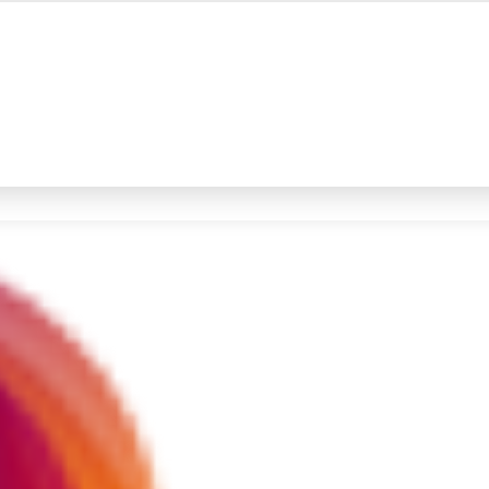
#4
demo
#5
iran
Promoted
Terakhir yang dicari
Loading...