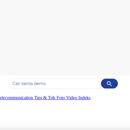
Cancel
Yang sedang ramai dicari
elecommunication
Tips & Trik
Foto
Video
Indeks
#1
piala presiden 2026
#2
prabowo
#3
gempa hari ini