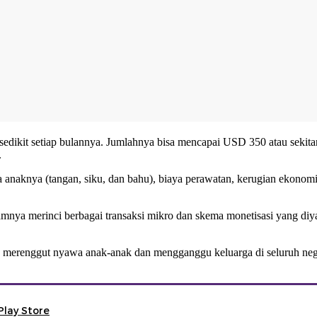
dikit setiap bulannya. Jumlahnya bisa mencapai USD 350 atau sekitar R
.
ita anaknya (tangan, siku, dan bahu), biaya perawatan, kerugian ekono
nya merinci berbagai transaksi mikro dan skema monetisasi yang di
erenggut nyawa anak-anak dan mengganggu keluarga di seluruh negeri
Play Store