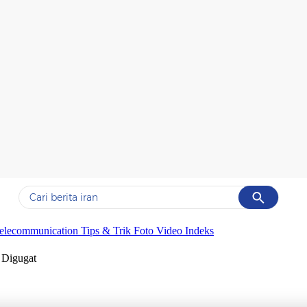
Cancel
Yang sedang ramai dicari
elecommunication
Tips & Trik
Foto
Video
Indeks
#1
data live draw sgp
 Digugat
#2
piala presiden 2026
#3
prabowo