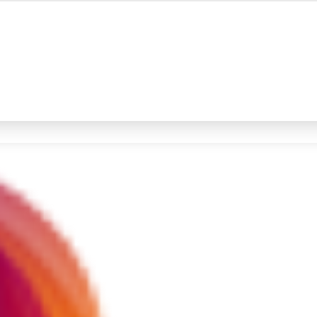
#4
iran
#5
gempa hari ini
Promoted
Terakhir yang dicari
Loading...