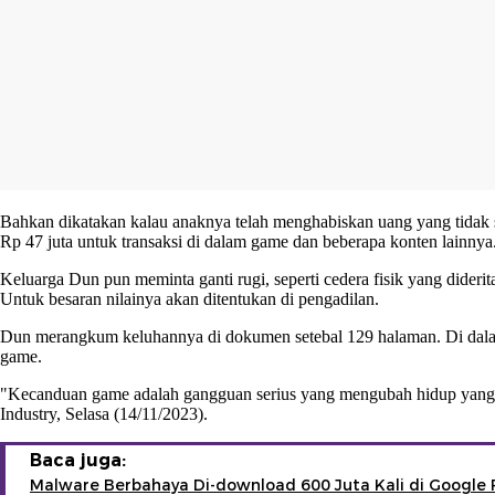
Bahkan dikatakan kalau anaknya telah menghabiskan uang yang tidak se
Rp 47 juta untuk transaksi di dalam game dan beberapa konten lainnya
Keluarga Dun pun meminta ganti rugi, seperti cedera fisik yang dider
Untuk besaran nilainya akan ditentukan di pengadilan.
Dun merangkum keluhannya di dokumen setebal 129 halaman. Di dalam
game.
"Kecanduan game adalah gangguan serius yang mengubah hidup yang m
Industry, Selasa (14/11/2023).
Baca juga:
Malware Berbahaya Di-download 600 Juta Kali di Google 