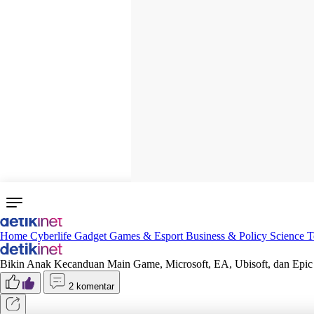
Home
Cyberlife
Gadget
Games & Esport
Business & Policy
Science
T
Bikin Anak Kecanduan Main Game, Microsoft, EA, Ubisoft, dan Epic
2 komentar