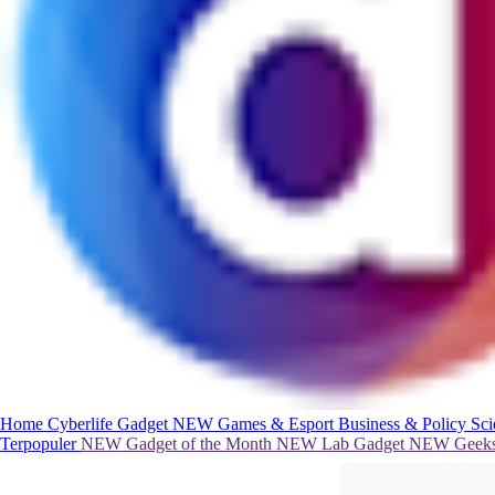
Home
Cyberlife
Gadget
NEW
Games & Esport
Business & Policy
Sc
Terpopuler
NEW
Gadget of the Month
NEW
Lab Gadget
NEW
Geeks