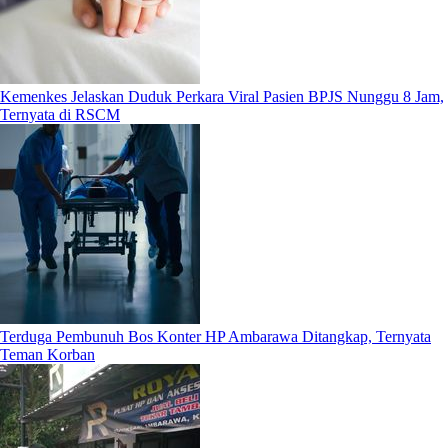
Kemenkes Jelaskan Duduk Perkara Viral Pasien BPJS Nunggu 8 Jam,
Ternyata di RSCM
Terduga Pembunuh Bos Konter HP Ambarawa Ditangkap, Ternyata
Teman Korban