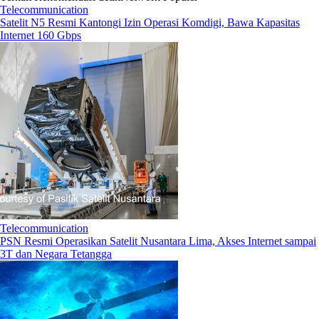
Telecommunication
Satelit N5 Resmi Kantongi Izin Operasi Komdigi, Bawa Kapasitas
Internet 160 Gbps
Telecommunication
PSN Resmi Operasikan Satelit Nusantara Lima, Akses Internet sampai
3T dan Negara Tetangga