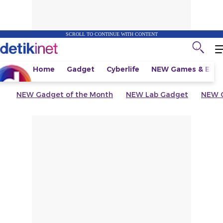
SCROLL TO CONTINUE WITH CONTENT
Home
Gadget
Cyberlife
NEW
Games & Espo
NEW
Gadget of the Month
NEW
Lab Gadget
NEW
G