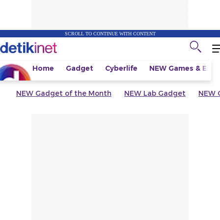
SCROLL TO CONTINUE WITH CONTENT
Home
Gadget
Cyberlife
NEW
Games & Espo
NEW
Gadget of the Month
NEW
Lab Gadget
NEW
G