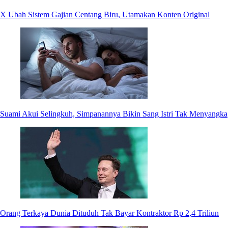
X Ubah Sistem Gajian Centang Biru, Utamakan Konten Original
Suami Akui Selingkuh, Simpanannya Bikin Sang Istri Tak Menyangka
Orang Terkaya Dunia Dituduh Tak Bayar Kontraktor Rp 2,4 Triliun