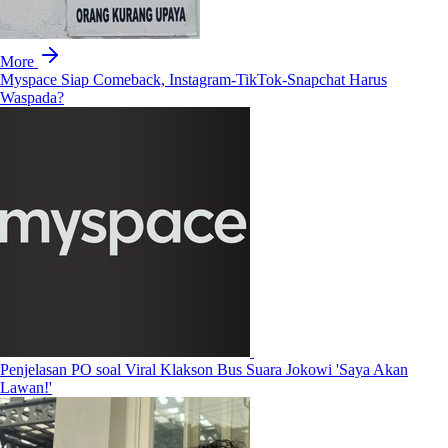
More
Myspace Siap Comeback, Instagram-TikTok-Snapchat Harus
Waspada?
Penjelasan PO soal Viral Klakson Bus Suara Jokowi 'Saya Akan
Lawan!'