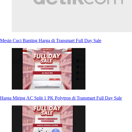
Mesin Cuci Banting Harga di Transmart Full Day Sale
Harga Miring AC Split 1 PK Polytron di Transmart Full Day Sale