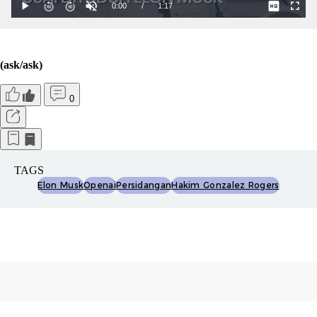
(ask/ask)
0
TAGS
Elon Musk
Openai
Persidangan
Hakim Gonzalez Rogers