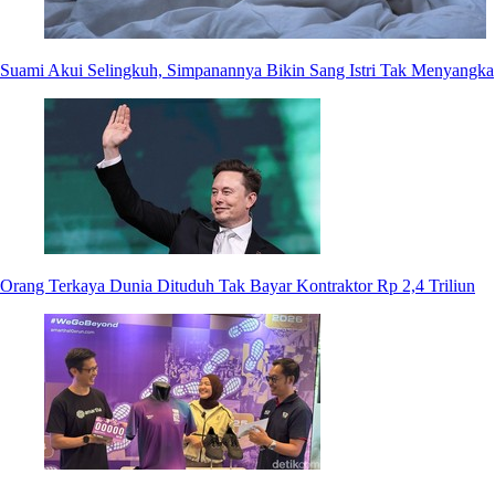
Suami Akui Selingkuh, Simpanannya Bikin Sang Istri Tak Menyangka
Orang Terkaya Dunia Dituduh Tak Bayar Kontraktor Rp 2,4 Triliun