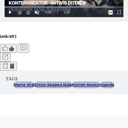
(ask/afr)
TAGS
Meme Viral
Simon Kaggwa Njala
Konten Kreator
Uganda