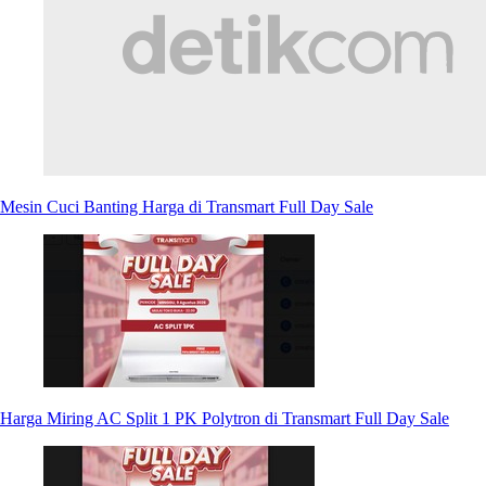
Mesin Cuci Banting Harga di Transmart Full Day Sale
Harga Miring AC Split 1 PK Polytron di Transmart Full Day Sale