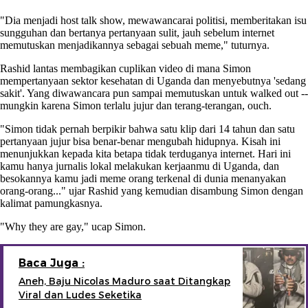
"Dia menjadi host talk show, mewawancarai politisi, memberitakan isu
sungguhan dan bertanya pertanyaan sulit, jauh sebelum internet
memutuskan menjadikannya sebagai sebuah meme," tuturnya.
Rashid lantas membagikan cuplikan video di mana Simon
mempertanyaan sektor kesehatan di Uganda dan menyebutnya 'sedang
sakit'. Yang diwawancara pun sampai memutuskan untuk walked out --
mungkin karena Simon terlalu jujur dan terang-terangan, ouch.
"Simon tidak pernah berpikir bahwa satu klip dari 14 tahun dan satu
pertanyaan jujur bisa benar-benar mengubah hidupnya. Kisah ini
menunjukkan kepada kita betapa tidak terduganya internet. Hari ini
kamu hanya jurnalis lokal melakukan kerjaanmu di Uganda, dan
besokannya kamu jadi meme orang terkenal di dunia menanyakan
orang-orang..." ujar Rashid yang kemudian disambung Simon dengan
kalimat pamungkasnya.
"Why they are gay," ucap Simon.
Baca Juga :
Aneh, Baju Nicolas Maduro saat Ditangkap
Viral dan Ludes Seketika