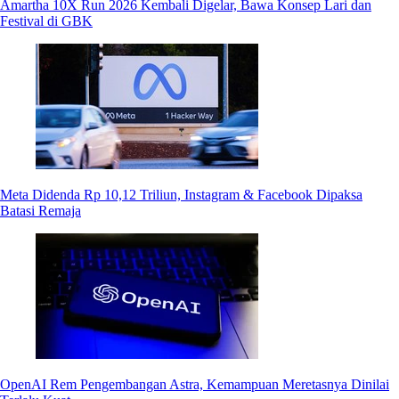
Amartha 10X Run 2026 Kembali Digelar, Bawa Konsep Lari dan
Festival di GBK
Meta Didenda Rp 10,12 Triliun, Instagram & Facebook Dipaksa
Batasi Remaja
OpenAI Rem Pengembangan Astra, Kemampuan Meretasnya Dinilai