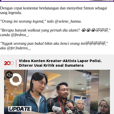
Dengan cepat komentar berdatangan dan menyebut Simon sebagai
sang legenda.
"Orang ini seorang legend," tulis @selene_hanna.
"Berapa banyak walkout yang pernah dia alami? 😭😭😭🤣🤣🤣,"
canda @fredrox_.
"Nggak seorang pun bakal bikin aku benci orang ini🤣🤣🤣🤣🤣,"
aku @fer3nderos_.
Video Konten Kreator-Aktivis Lapor Polisi,
Diteror Usai Kritik soal Sumatera