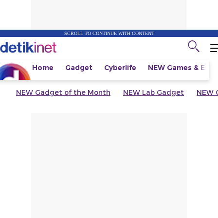
SCROLL TO CONTINUE WITH CONTENT
Home
Gadget
Cyberlife
NEW
Games & Espo
NEW
Gadget of the Month
NEW
Lab Gadget
NEW
G