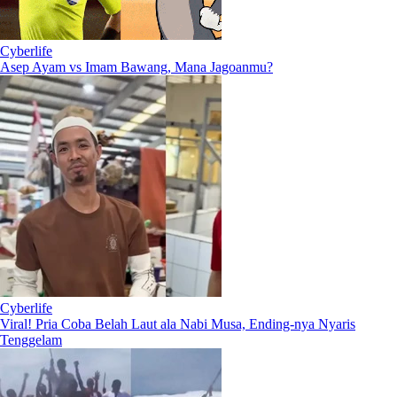
Cyberlife
Asep Ayam vs Imam Bawang, Mana Jagoanmu?
Cyberlife
Viral! Pria Coba Belah Laut ala Nabi Musa, Ending-nya Nyaris
Tenggelam