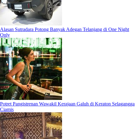
Alasan Sutradara Potong Banyak Adegan Telanjang di One Night
Only
Potret Pangistrenan Wawakil Kerajaan Galuh di Keraton Selagangga
Ciamis