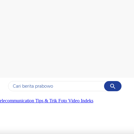
Cancel
Yang sedang ramai dicari
elecommunication
Tips & Trik
Foto
Video
Indeks
#1
ketik
#2
bromo
#3
streaming motogp