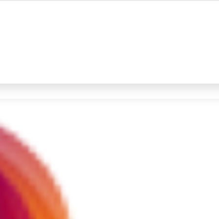
#4
prabowo
#5
data live draw sgp
Promoted
Terakhir yang dicari
Loading...