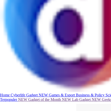
Home
Cyberlife
Gadget
NEW
Games & Esport
Business & Policy
Sc
Terpopuler
NEW
Gadget of the Month
NEW
Lab Gadget
NEW
Geeks