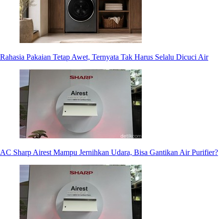
Rahasia Pakaian Tetap Awet, Ternyata Tak Harus Selalu Dicuci Air
AC Sharp Airest Mampu Jernihkan Udara, Bisa Gantikan Air Purifier?