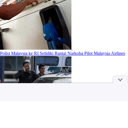
Polisi Malaysia ke RI Selidiki Rantai Narkoba Pilot Malaysia Airlines