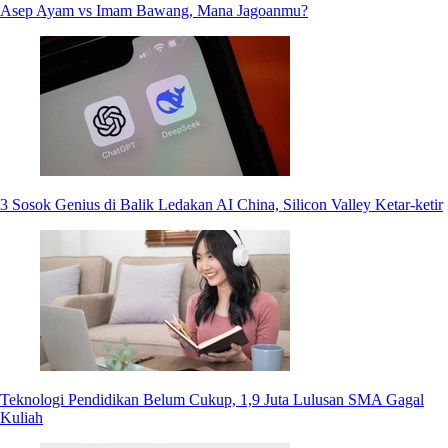
Asep Ayam vs Imam Bawang, Mana Jagoanmu?
3 Sosok Genius di Balik Ledakan AI China, Silicon Valley Ketar-ketir
Teknologi Pendidikan Belum Cukup, 1,9 Juta Lulusan SMA Gagal
Kuliah