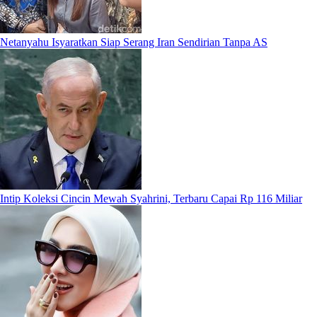
Netanyahu Isyaratkan Siap Serang Iran Sendirian Tanpa AS
Intip Koleksi Cincin Mewah Syahrini, Terbaru Capai Rp 116 Miliar