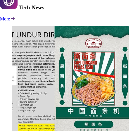
Tech
News
More