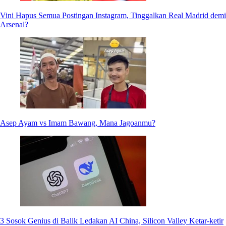
Vini Hapus Semua Postingan Instagram, Tinggalkan Real Madrid demi
Arsenal?
Asep Ayam vs Imam Bawang, Mana Jagoanmu?
3 Sosok Genius di Balik Ledakan AI China, Silicon Valley Ketar-ketir