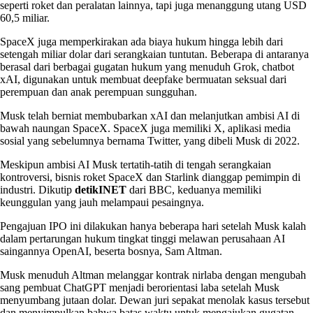
seperti roket dan peralatan lainnya, tapi juga menanggung utang USD
60,5 miliar.
SpaceX juga memperkirakan ada biaya hukum hingga lebih dari
setengah miliar dolar dari serangkaian tuntutan. Beberapa di antaranya
berasal dari berbagai gugatan hukum yang menuduh Grok, chatbot
xAI, digunakan untuk membuat deepfake bermuatan seksual dari
perempuan dan anak perempuan sungguhan.
Musk telah berniat membubarkan xAI dan melanjutkan ambisi AI di
bawah naungan SpaceX. SpaceX juga memiliki X, aplikasi media
sosial yang sebelumnya bernama Twitter, yang dibeli Musk di 2022.
Meskipun ambisi AI Musk tertatih-tatih di tengah serangkaian
kontroversi, bisnis roket SpaceX dan Starlink dianggap pemimpin di
industri. Dikutip
detikINET
dari BBC, keduanya memiliki
keunggulan yang jauh melampaui pesaingnya.
Pengajuan IPO ini dilakukan hanya beberapa hari setelah Musk kalah
dalam pertarungan hukum tingkat tinggi melawan perusahaan AI
saingannya OpenAI, beserta bosnya, Sam Altman.
Musk menuduh Altman melanggar kontrak nirlaba dengan mengubah
sang pembuat ChatGPT menjadi berorientasi laba setelah Musk
menyumbang jutaan dolar. Dewan juri sepakat menolak kasus tersebut
dan menyimpulkan bahwa batas waktu untuk mengajukan gugatan