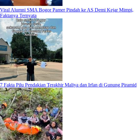
Viral Alumni SMA Bogor Pamer Pindah ke AS Demi Kejar Mimpi,
Faktanya Ternyata
7 Fakta Pilu Pendakian Terakhir Maliya dan Irfan di Gunung Piramid