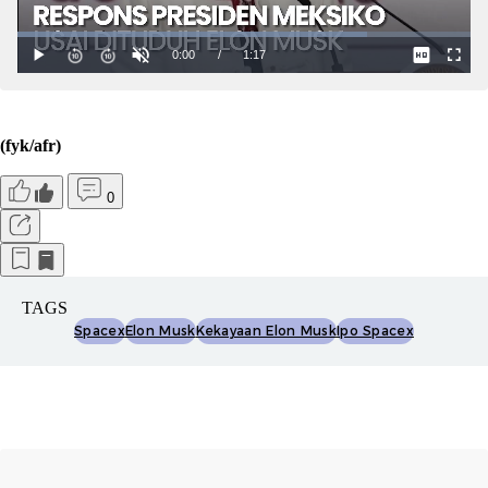
(fyk/afr)
0
TAGS
Spacex
Elon Musk
Kekayaan Elon Musk
Ipo Spacex