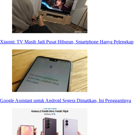
Xiaomi: TV Masih Jadi Pusat Hiburan, Smartphone Hanya Pelengkap
Google Assistant untuk Android Segera Dimatikan, Ini Penggantinya