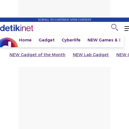
SCROLL TO CONTINUE WITH CONTENT
Home
Gadget
Cyberlife
NEW
Games & Espo
NEW
Gadget of the Month
NEW
Lab Gadget
NEW
G