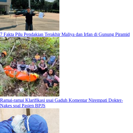
7 Fakta Pilu Pendakian Terakhir Maliya dan Irfan di Gunung Piramid
Ramai-ramai Klarifikasi usai Gaduh Komentar Nirempati Dokter-
Nakes soal Pasien BPJS