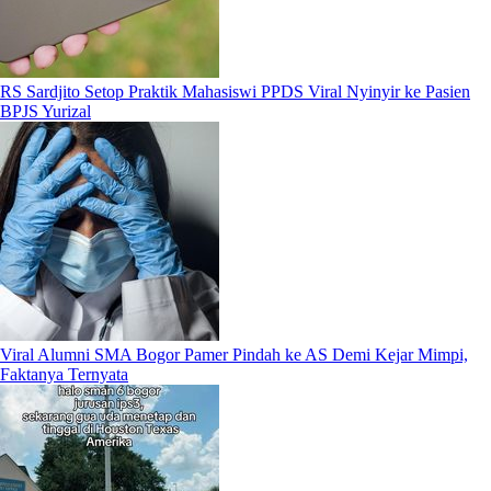
RS Sardjito Setop Praktik Mahasiswi PPDS Viral Nyinyir ke Pasien
BPJS Yurizal
Viral Alumni SMA Bogor Pamer Pindah ke AS Demi Kejar Mimpi,
Faktanya Ternyata