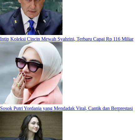
Intip Koleksi Cincin Mewah Syahrini, Terbaru Capai Rp 116 Miliar
Sosok Putri Yordania yang Mendadak Viral, Cantik dan Berprestasi