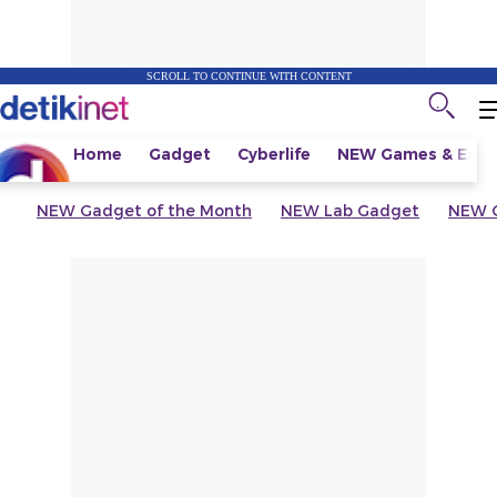
SCROLL TO CONTINUE WITH CONTENT
Home
Gadget
Cyberlife
NEW
Games & Espo
NEW
Gadget of the Month
NEW
Lab Gadget
NEW
G