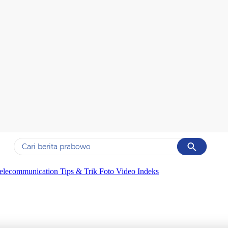
Cancel
Yang sedang ramai dicari
elecommunication
Tips & Trik
Foto
Video
Indeks
#1
gempa hari ini
#2
gempa
#3
prabowo