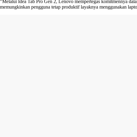
"Melalui Idea Tab Pro Gen 2, Lenovo mempertegas komitmennya dalam
memungkinkan pengguna tetap produktif layaknya menggunakan laptop, 