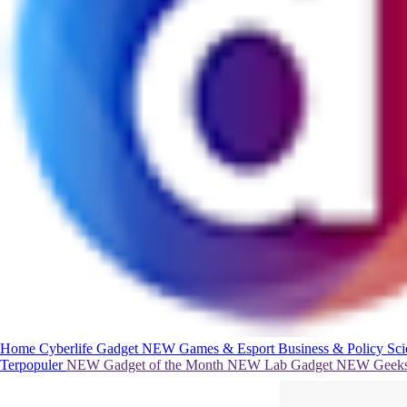
Home
Cyberlife
Gadget
NEW
Games & Esport
Business & Policy
Sc
Terpopuler
NEW
Gadget of the Month
NEW
Lab Gadget
NEW
Geeks