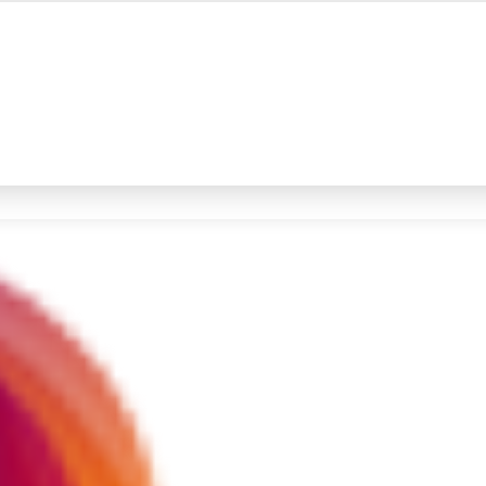
#4
iran
#5
demo
Promoted
Terakhir yang dicari
Loading...