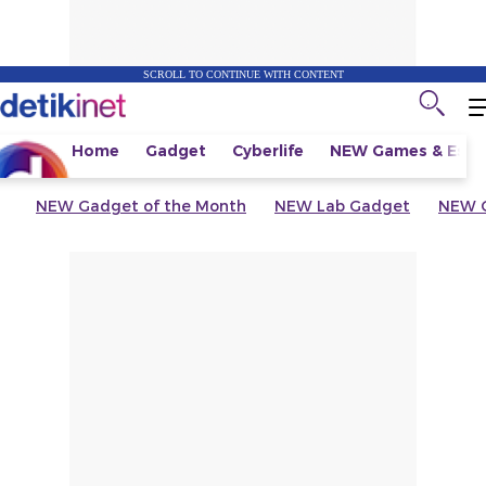
SCROLL TO CONTINUE WITH CONTENT
Home
Gadget
Cyberlife
NEW
Games & Espo
NEW
Gadget of the Month
NEW
Lab Gadget
NEW
G