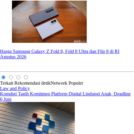
Harga Samsung Galaxy Z Fold 8, Fold 8 Ultra dan Flip 8 di RI
Agustus 2026
Terkait
Rekomendasi
detikNetwork
Populer
Law and Policy
Komdigi Tagih Komitmen Platform Digital Lindungi Anak, Deadline
6 Juni