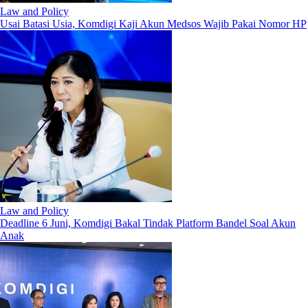
Law and Policy
Usai Batasi Usia, Komdigi Kaji Akun Medsos Wajib Pakai Nomor HP
Law and Policy
Deadline 6 Juni, Komdigi Bakal Tindak Platform Bandel Soal Akun
Anak