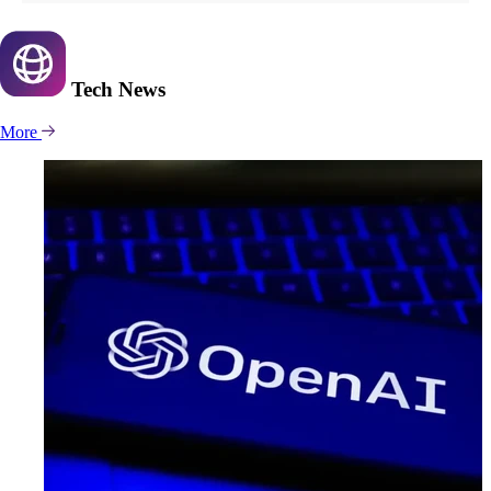
Tech
News
More