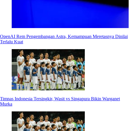
OpenAI Rem Pengembangan Astra, Kemampuan Meretasnya Dinilai
Terlalu Kuat
Timnas Indonesia Tersingkir, Wasit vs Singapura Bikin Warganet
Murka