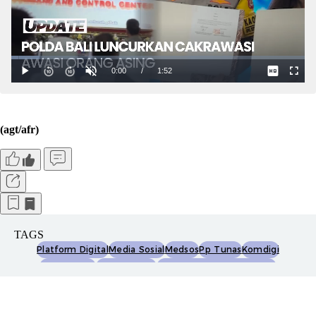
(agt/afr)
TAGS
Platform Digital
Media Sosial
Medsos
Pp Tunas
Komdigi
Menkomdigi
Meutya Hafid
Pembatasan Medsos Anak