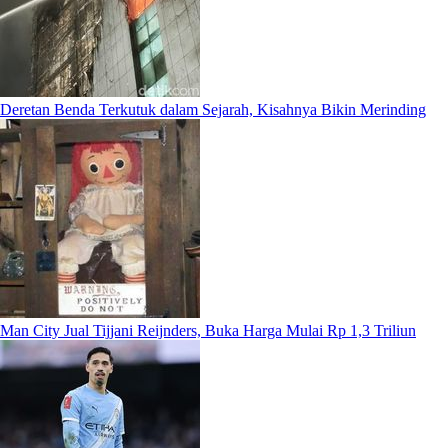
Deretan Benda Terkutuk dalam Sejarah, Kisahnya Bikin Merinding
Man City Jual Tijjani Reijnders, Buka Harga Mulai Rp 1,3 Triliun