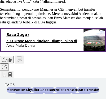
dia adaptasi ke City," kata @alfanunfiltered.
Sementara itu, pendukung Manchester City menyambut transfer
tersebut dengan penuh optimisme. Mereka meyakini Anderson akan
berkembang pesat di bawah asuhan Enzo Maresca dan menjadi salah
satu gelandang terbaik di Liga Inggris.
Baca Juga :
300 Drone Mencurigakan Dilumpuhkan di
Area Piala Dunia
TAGS
Manchester City
Elliot Anderson
Rekor Transfer
Bursa Transfer
Nottingham Forest
Sepak Bola Inggris
Nilai Transfer