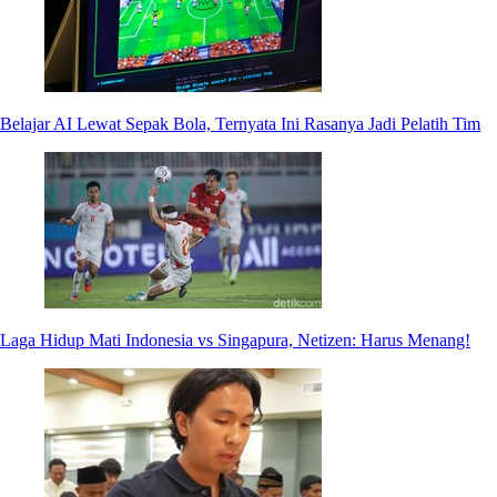
Belajar AI Lewat Sepak Bola, Ternyata Ini Rasanya Jadi Pelatih Tim
Laga Hidup Mati Indonesia vs Singapura, Netizen: Harus Menang!