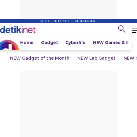
SCROLL TO CONTINUE WITH CONTENT
Home
Gadget
Cyberlife
NEW
Games & Espo
NEW
Gadget of the Month
NEW
Lab Gadget
NEW
G