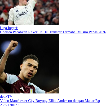
Liga Inggris
Chelsea Pecahkan Rekor! Ini 10 Transfer Termahal Musim Panas 2026
detikTV
Video Manchester City Boyong Elliot Anderson dengan Mahar Rp
2,75 Triliun!