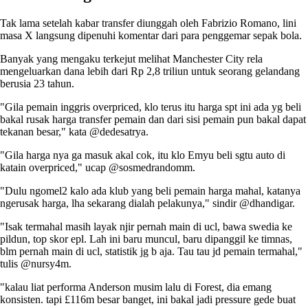
Tak lama setelah kabar transfer diunggah oleh Fabrizio Romano, lini
masa X langsung dipenuhi komentar dari para penggemar sepak bola.
Banyak yang mengaku terkejut melihat Manchester City rela
mengeluarkan dana lebih dari Rp 2,8 triliun untuk seorang gelandang
berusia 23 tahun.
"Gila pemain inggris overpriced, klo terus itu harga spt ini ada yg beli
bakal rusak harga transfer pemain dan dari sisi pemain pun bakal dapat
tekanan besar," kata @dedesatrya.
"Gila harga nya ga masuk akal cok, itu klo Emyu beli sgtu auto di
katain overpriced," ucap @sosmedrandomm.
"Dulu ngomel2 kalo ada klub yang beli pemain harga mahal, katanya
ngerusak harga, lha sekarang dialah pelakunya," sindir @dhandigar.
"Isak termahal masih layak njir pernah main di ucl, bawa swedia ke
pildun, top skor epl. Lah ini baru muncul, baru dipanggil ke timnas,
blm pernah main di ucl, statistik jg b aja. Tau tau jd pemain termahal,"
tulis @nursy4m.
"kalau liat performa Anderson musim lalu di Forest, dia emang
konsisten. tapi £116m besar banget, ini bakal jadi pressure gede buat