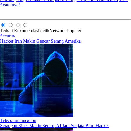
Syaratnya!
Terkait
Rekomendasi
detikNetwork
Populer
Security
Hacker Iran Makin Gencar Serang Amerika
Telecommunication
Serangan Siber Makin Seram, AI Jadi Senjata Baru Hacker