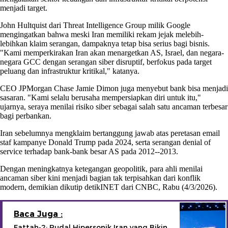
menjadi target.
John Hultquist dari Threat Intelligence Group milik Google
mengingatkan bahwa meski Iran memiliki rekam jejak melebih-
lebihkan klaim serangan, dampaknya tetap bisa serius bagi bisnis.
"Kami memperkirakan Iran akan menargetkan AS, Israel, dan negara-
negara GCC dengan serangan siber disruptif, berfokus pada target
peluang dan infrastruktur kritikal," katanya.
CEO JPMorgan Chase Jamie Dimon juga menyebut bank bisa menjadi
sasaran. "Kami selalu berusaha mempersiapkan diri untuk itu,"
ujarnya, seraya menilai risiko siber sebagai salah satu ancaman terbesar
bagi perbankan.
Iran sebelumnya mengklaim bertanggung jawab atas peretasan email
staf kampanye Donald Trump pada 2024, serta serangan denial of
service terhadap bank-bank besar AS pada 2012--2013.
Dengan meningkatnya ketegangan geopolitik, para ahli menilai
ancaman siber kini menjadi bagian tak terpisahkan dari konflik
modern, demikian dikutip detikINET dari CNBC, Rabu (4/3/2026).
Baca Juga :
Fattah-2: Rudal Hipersonik Iran yang Bikin