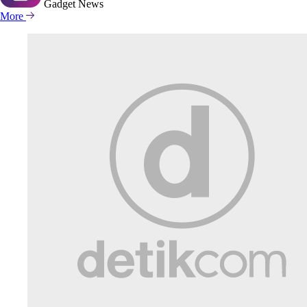
Gadget
News
More