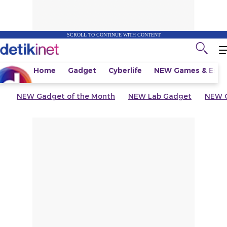
SCROLL TO CONTINUE WITH CONTENT
Home
Gadget
Cyberlife
NEW
Games & Espo
NEW
Gadget of the Month
NEW
Lab Gadget
NEW
G