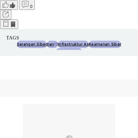
0
TAGS
Serangan Siber
Iran
Infrastruktur As
Keamanan Siber
Cybersecurity