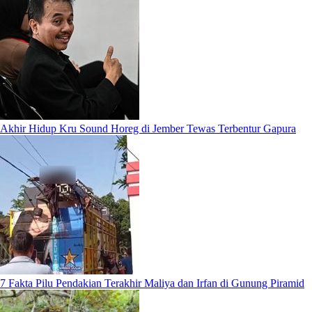
Akhir Hidup Kru Sound Horeg di Jember Tewas Terbentur Gapura
7 Fakta Pilu Pendakian Terakhir Maliya dan Irfan di Gunung Piramid