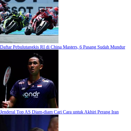
Daftar Pebulutangkis RI di China Masters, 6 Pasang Sudah Mundur
Jenderal Top AS Diam-diam Cari Cara untuk Akhiri Perang Iran