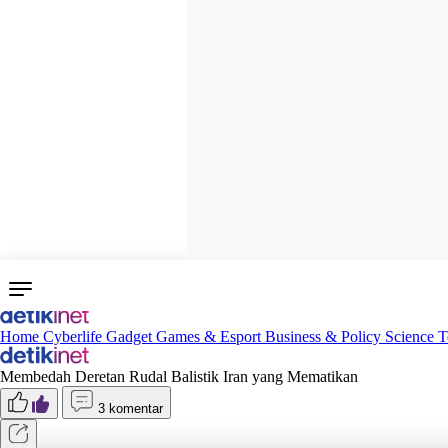
Home
Cyberlife
Gadget
Games & Esport
Business & Policy
Science
T
Membedah Deretan Rudal Balistik Iran yang Mematikan
3 komentar