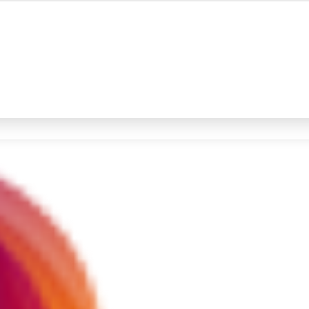
#4
iran
#5
gempa hari ini
Promoted
Terakhir yang dicari
Loading...