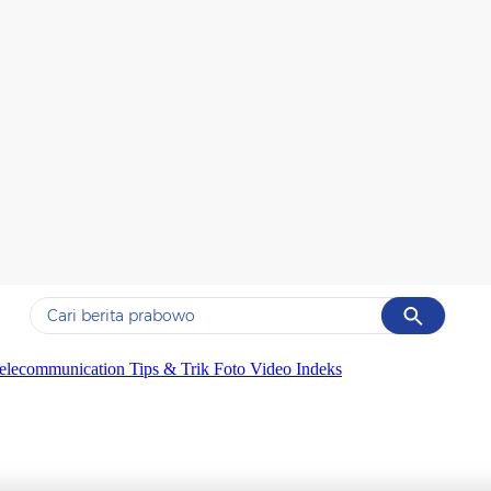
Cancel
Yang sedang ramai dicari
elecommunication
Tips & Trik
Foto
Video
Indeks
#1
data live draw sgp
#2
piala presiden 2026
#3
prabowo