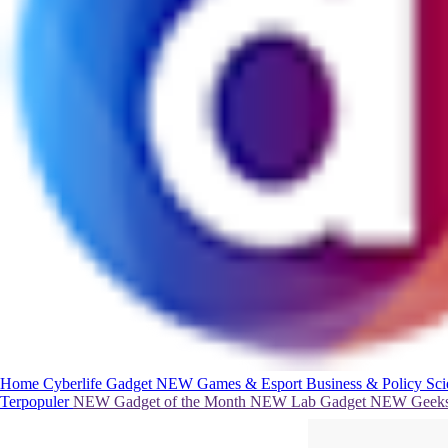
Home
Cyberlife
Gadget
NEW
Games & Esport
Business & Policy
Sc
Terpopuler
NEW
Gadget of the Month
NEW
Lab Gadget
NEW
Geeks