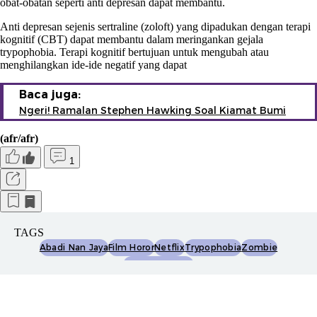
obat-obatan seperti anti depresan dapat membantu.
Anti depresan sejenis sertraline (zoloft) yang dipadukan dengan terapi
kognitif (CBT) dapat membantu dalam meringankan gejala
trypophobia. Terapi kognitif bertujuan untuk mengubah atau
menghilangkan ide-ide negatif yang dapat
Baca juga:
Ngeri! Ramalan Stephen Hawking Soal Kiamat Bumi
(afr/afr)
1
TAGS
Abadi Nan Jaya
Film Horor
Netflix
Trypophobia
Zombie
Kimo Stamboel