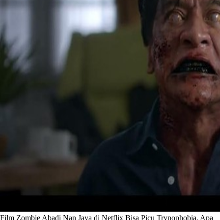
Film Zombie Abadi Nan Jaya di Netflix Bisa Picu Trypophobia, Apa