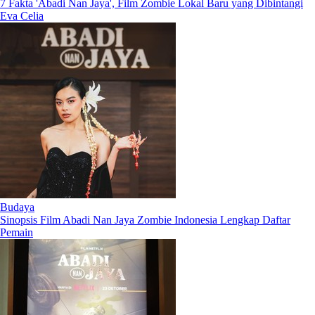
7 Fakta 'Abadi Nan Jaya', Film Zombie Lokal Baru yang Dibintangi
Eva Celia
Budaya
Sinopsis Film Abadi Nan Jaya Zombie Indonesia Lengkap Daftar
Pemain