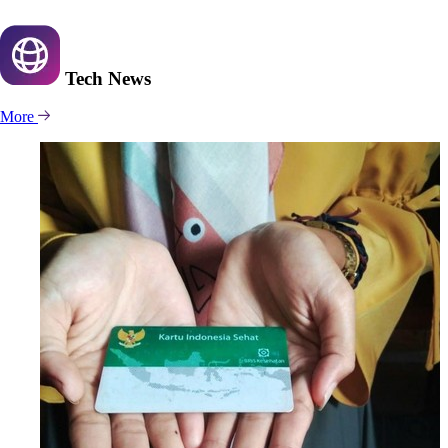
Tech
News
More