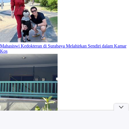
Mahasiswi Kedokteran di Surabaya Melahirkan Sendiri dalam Kamar
Kos
Kronologi Eks Sekda Konawe Selatan Tabrak Adiknya Saat
Digerebek Selingkuh