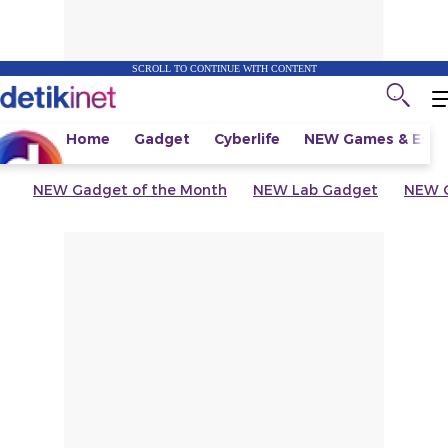
SCROLL TO CONTINUE WITH CONTENT
Home
Gadget
Cyberlife
NEW
Games & Espo
NEW
Gadget of the Month
NEW
Lab Gadget
NEW
G