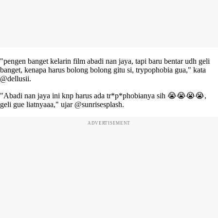
"pengen banget kelarin film abadi nan jaya, tapi baru bentar udh geli
banget, kenapa harus bolong bolong gitu si, trypophobia gua," kata
@dellusii.
"Abadi nan jaya ini knp harus ada tr*p*phobianya sih 😭😭😭😭,
geli gue liatnyaaa," ujar @sunrisesplash.
ADVERTISEMENT