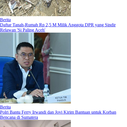
Berita
Daftar Tanah-Rumah Rp 2,5 M Milik Anggota DPR yang Sindir
Relawan 'Si Paling Aceh'
Berita
Polri Bantu Ferry Irwandi dan Jovi Kirim Bantuan untuk Korban
Bencana di Sumatera