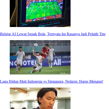
Belajar AI Lewat Sepak Bola, Ternyata Ini Rasanya Jadi Pelatih Tim
Laga Hidup Mati Indonesia vs Singapura, Netizen: Harus Menang!