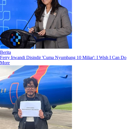
Berita
Ferry Irwandi Disindir 'Cuma Nyumbang 10 Miliar': I Wish I Can Do
More