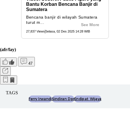
(afr/fay)
47
TAGS
Ferry Irwandi
Sindiran Dpr
Endipat Wijaya