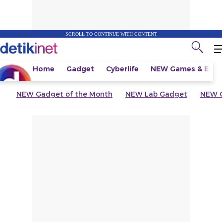
SCROLL TO CONTINUE WITH CONTENT
Home
Gadget
Cyberlife
NEW
Games & Espo
NEW
Gadget of the Month
NEW
Lab Gadget
NEW
G