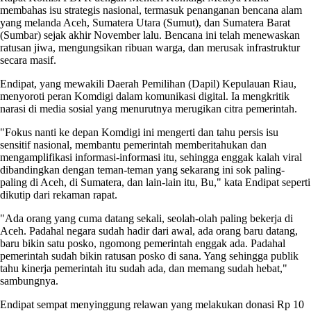
membahas isu strategis nasional, termasuk penanganan bencana alam
yang melanda Aceh, Sumatera Utara (Sumut), dan Sumatera Barat
(Sumbar) sejak akhir November lalu. Bencana ini telah menewaskan
ratusan jiwa, mengungsikan ribuan warga, dan merusak infrastruktur
secara masif.
Endipat, yang mewakili Daerah Pemilihan (Dapil) Kepulauan Riau,
menyoroti peran Komdigi dalam komunikasi digital. Ia mengkritik
narasi di media sosial yang menurutnya merugikan citra pemerintah.
"Fokus nanti ke depan Komdigi ini mengerti dan tahu persis isu
sensitif nasional, membantu pemerintah memberitahukan dan
mengamplifikasi informasi-informasi itu, sehingga enggak kalah viral
dibandingkan dengan teman-teman yang sekarang ini sok paling-
paling di Aceh, di Sumatera, dan lain-lain itu, Bu," kata Endipat seperti
dikutip dari rekaman rapat.
"Ada orang yang cuma datang sekali, seolah-olah paling bekerja di
Aceh. Padahal negara sudah hadir dari awal, ada orang baru datang,
baru bikin satu posko, ngomong pemerintah enggak ada. Padahal
pemerintah sudah bikin ratusan posko di sana. Yang sehingga publik
tahu kinerja pemerintah itu sudah ada, dan memang sudah hebat,"
sambungnya.
Endipat sempat menyinggung relawan yang melakukan donasi Rp 10