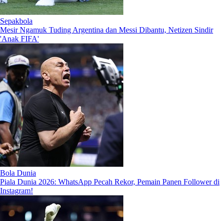
Sepakbola
Mesir Ngamuk Tuding Argentina dan Messi Dibantu, Netizen Sindir
'Anak FIFA'
Bola Dunia
Piala Dunia 2026: WhatsApp Pecah Rekor, Pemain Panen Follower di
Instagram!