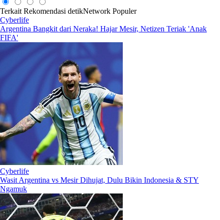
Terkait
Rekomendasi
detikNetwork
Populer
Cyberlife
Argentina Bangkit dari Neraka! Hajar Mesir, Netizen Teriak 'Anak
FIFA'
Cyberlife
Wasit Argentina vs Mesir Dihujat, Dulu Bikin Indonesia & STY
Ngamuk