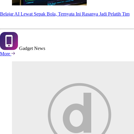
Belajar AI Lewat Sepak Bola, Ternyata Ini Rasanya Jadi Pelatih Tim
Gadget
News
More