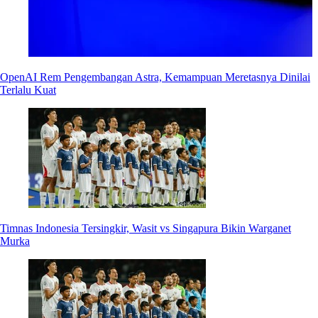
OpenAI Rem Pengembangan Astra, Kemampuan Meretasnya Dinilai
Terlalu Kuat
Timnas Indonesia Tersingkir, Wasit vs Singapura Bikin Warganet
Murka