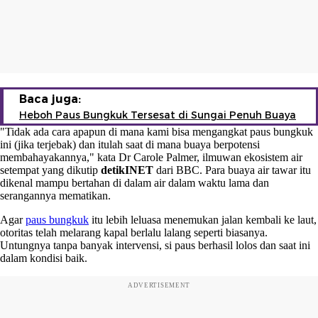
Baca juga:
Heboh Paus Bungkuk Tersesat di Sungai Penuh Buaya
"Tidak ada cara apapun di mana kami bisa mengangkat paus bungkuk
ini (jika terjebak) dan itulah saat di mana buaya berpotensi
membahayakannya," kata Dr Carole Palmer, ilmuwan ekosistem air
setempat yang dikutip
detikINET
dari BBC. Para buaya air tawar itu
dikenal mampu bertahan di dalam air dalam waktu lama dan
serangannya mematikan.
Agar
paus bungkuk
itu lebih leluasa menemukan jalan kembali ke laut,
otoritas telah melarang kapal berlalu lalang seperti biasanya.
Untungnya tanpa banyak intervensi, si paus berhasil lolos dan saat ini
dalam kondisi baik.
ADVERTISEMENT