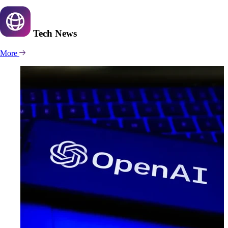
Tech
News
More