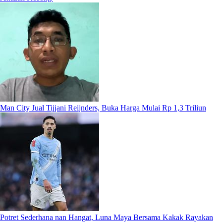
Man City Jual Tijjani Reijnders, Buka Harga Mulai Rp 1,3 Triliun
Potret Sederhana nan Hangat, Luna Maya Bersama Kakak Rayakan