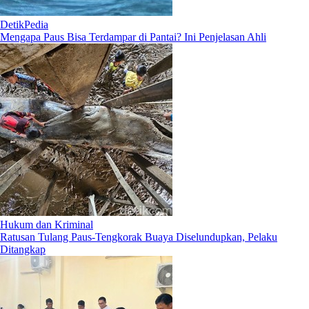
DetikPedia
Mengapa Paus Bisa Terdampar di Pantai? Ini Penjelasan Ahli
Hukum dan Kriminal
Ratusan Tulang Paus-Tengkorak Buaya Diselundupkan, Pelaku
Ditangkap