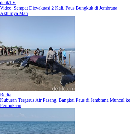
detikTV
Video: Sempat Dievakuasi 2 Kali, Paus Bungkuk di Jembrana
Akhirnya Mati
Berita
Kuburan Tergerus Air Pasang, Bangkai Paus di Jembrana Muncul ke
Permukaan