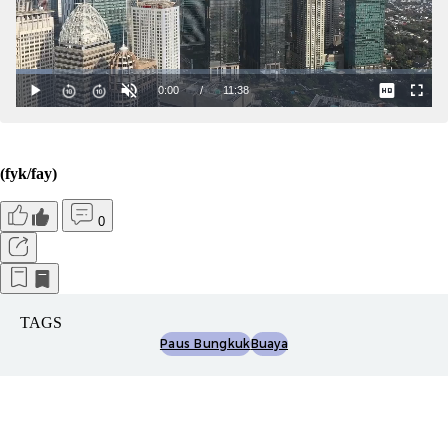
(fyk/fay)
0
TAGS
Paus Bungkuk
Buaya