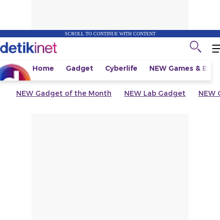
SCROLL TO CONTINUE WITH CONTENT
Home
Gadget
Cyberlife
NEW
Games & Espo
NEW
Gadget of the Month
NEW
Lab Gadget
NEW
G