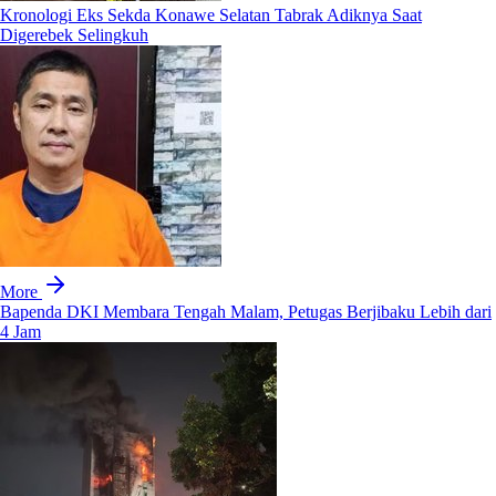
Kronologi Eks Sekda Konawe Selatan Tabrak Adiknya Saat
Digerebek Selingkuh
More
Bapenda DKI Membara Tengah Malam, Petugas Berjibaku Lebih dari
4 Jam