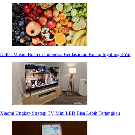
Daftar Musim Buah di Indonesia Berdasarkan Bulan, Ingat-ingat Ya!
Xiaomi Ungkap Strategi TV Mini LED Bisa Lebih Terjangkau