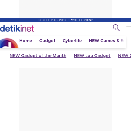
SCROLL TO CONTINUE WITH CONTENT
Home
Gadget
Cyberlife
NEW
Games & Espo
NEW
Gadget of the Month
NEW
Lab Gadget
NEW
G