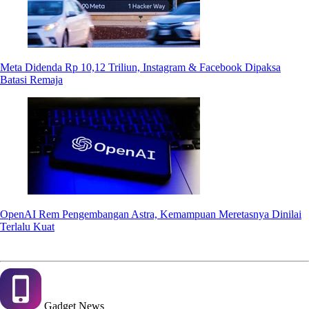
Meta Didenda Rp 10,12 Triliun, Instagram & Facebook Dipaksa
Batasi Remaja
OpenAI Rem Pengembangan Astra, Kemampuan Meretasnya Dinilai
Terlalu Kuat
Gadget
News