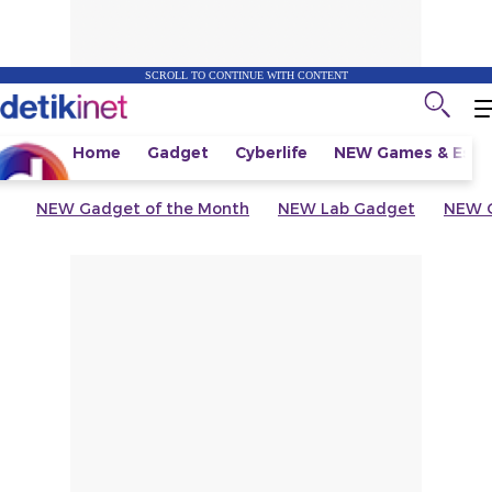
SCROLL TO CONTINUE WITH CONTENT
Home
Gadget
Cyberlife
NEW
Games & Espo
NEW
Gadget of the Month
NEW
Lab Gadget
NEW
G