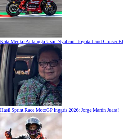
Kata Menko Airlangga Usai 'Nyobain' Toyota Land Cruiser FJ
Hasil Sprint Race MotoGP Inggris 2026: Jorge Martin Juara!