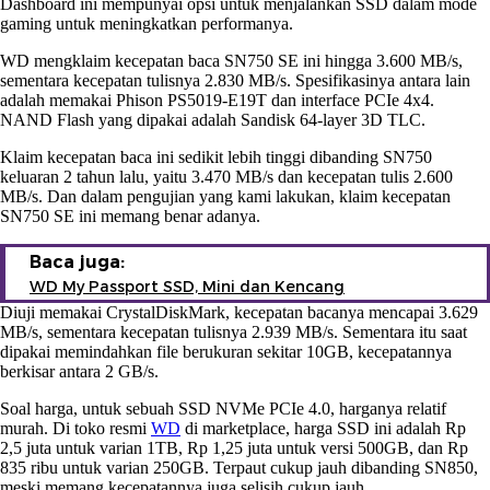
Dashboard ini mempunyai opsi untuk menjalankan SSD dalam mode
gaming untuk meningkatkan performanya.
WD mengklaim kecepatan baca SN750 SE ini hingga 3.600 MB/s,
sementara kecepatan tulisnya 2.830 MB/s. Spesifikasinya antara lain
adalah memakai Phison PS5019-E19T dan interface PCIe 4x4.
NAND Flash yang dipakai adalah Sandisk 64-layer 3D TLC.
Klaim kecepatan baca ini sedikit lebih tinggi dibanding SN750
keluaran 2 tahun lalu, yaitu 3.470 MB/s dan kecepatan tulis 2.600
MB/s. Dan dalam pengujian yang kami lakukan, klaim kecepatan
SN750 SE ini memang benar adanya.
Baca juga:
WD My Passport SSD, Mini dan Kencang
Diuji memakai CrystalDiskMark, kecepatan bacanya mencapai 3.629
MB/s, sementara kecepatan tulisnya 2.939 MB/s. Sementara itu saat
dipakai memindahkan file berukuran sekitar 10GB, kecepatannya
berkisar antara 2 GB/s.
Soal harga, untuk sebuah SSD NVMe PCIe 4.0, harganya relatif
murah. Di toko resmi
WD
di marketplace, harga SSD ini adalah Rp
2,5 juta untuk varian 1TB, Rp 1,25 juta untuk versi 500GB, dan Rp
835 ribu untuk varian 250GB. Terpaut cukup jauh dibanding SN850,
meski memang kecepatannya juga selisih cukup jauh.