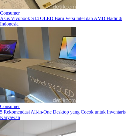
Consumer
Asus Vivobook S14 OLED Baru Versi Intel dan AMD Hadir di
Indonesia
Consumer
5 Rekomendasi All-in-One Desktop yang Cocok untuk Inventaris
Karyawan