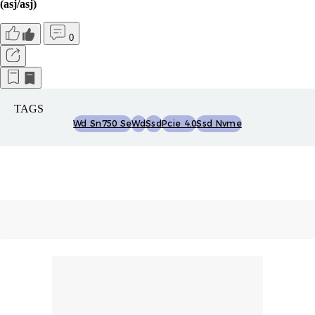
(asj/asj)
0
TAGS
Wd Sn750 Se
Wd
Ssd
Pcie 4.0
Ssd Nvme