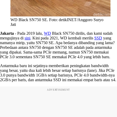
WD Black SN750 SE. Foto: detikINET/Anggoro Suryo
Jati
Jakarta
-
Pada 2019 lalu,
WD
Black SN750 dirilis, dan kami sudah
mengujinya di
sini
. Kini pada 2021, WD kembali merilis
SSD
yang
namanya mirip, yaitu SN750 SE
. Apa bedanya dibanding yang lama?
Perbedaan antara SN750 dengan SN750 SE adalah pada antarmuka
yang dipakai. Sama-sama PCIe memang, namun SN750 memakai
PCIe 3.0 sementara SN750 SE memakai PCIe 4.0 yang lebih baru.
Antarmuka baru ini sejatinya memberikan peningkatan bandwidth
yang besar, yaitu dua kali lebih besar setiap barisnya (lane). Jika PCIe
3.0 punya bandwidth 1GB/s setiap barisnya, PCIe 4.0 bandwidth-nya
2GB/s per baris, dan antarmuka SSD ini memakai empat baris atau x4.
ADVERTISEMENT