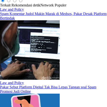
Terkait
Rekomendasi
detikNetwork
Populer
Law and Policy
Spam Komentar Judol Makin Marak di Medsos, Pakar Desak Platform
Bertindak
Law and Policy
Pakar Sebut Platform Digital Tak Bisa Lepas Tangan soal Spam
Promosi Judi Online