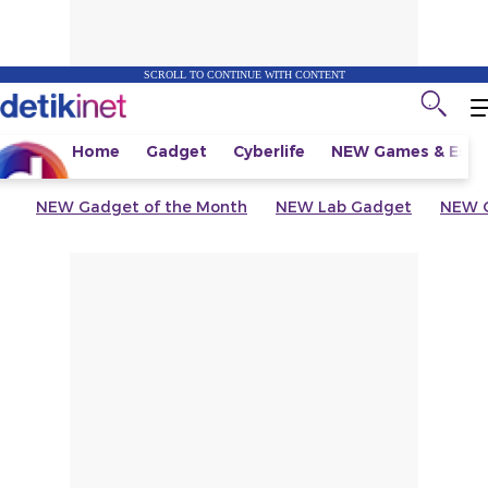
SCROLL TO CONTINUE WITH CONTENT
Home
Gadget
Cyberlife
NEW
Games & Espo
NEW
Gadget of the Month
NEW
Lab Gadget
NEW
G