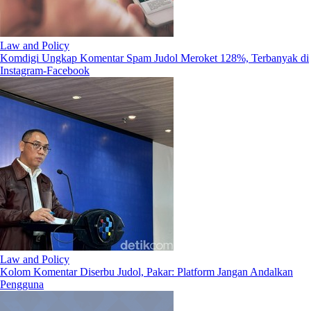
Law and Policy
Komdigi Ungkap Komentar Spam Judol Meroket 128%, Terbanyak di
Instagram-Facebook
Law and Policy
Kolom Komentar Diserbu Judol, Pakar: Platform Jangan Andalkan
Pengguna