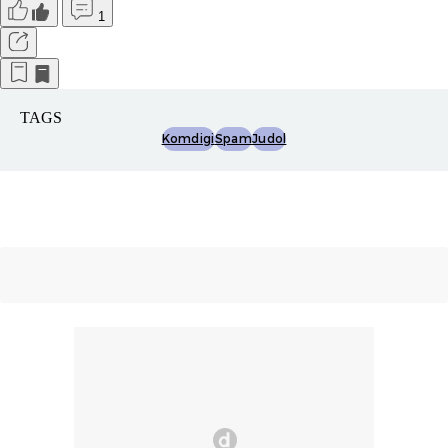
1
TAGS
Komdigi
Spam
Judol