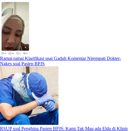
Ramai-ramai Klarifikasi usai Gaduh Komentar Nirempati Dokter-
Nakes soal Pasien BPJS
RSUP soal Penghina Pasien BPJS: Kami Tak Mau ada Elda di Klinis