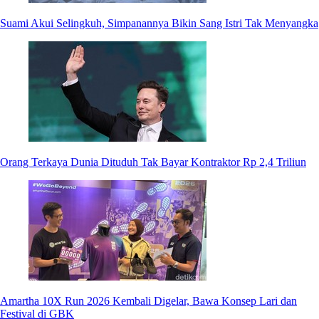
Suami Akui Selingkuh, Simpanannya Bikin Sang Istri Tak Menyangka
Orang Terkaya Dunia Dituduh Tak Bayar Kontraktor Rp 2,4 Triliun
Amartha 10X Run 2026 Kembali Digelar, Bawa Konsep Lari dan
Festival di GBK