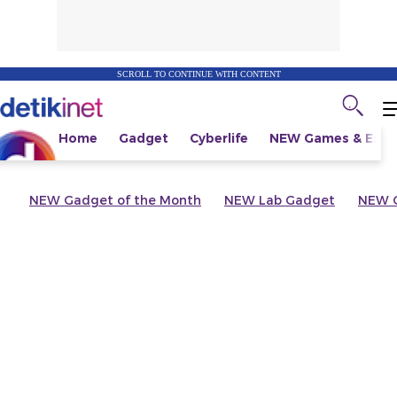
SCROLL TO CONTINUE WITH CONTENT
Home
Gadget
Cyberlife
NEW
Games & Espo
NEW
Gadget of the Month
NEW
Lab Gadget
NEW
G