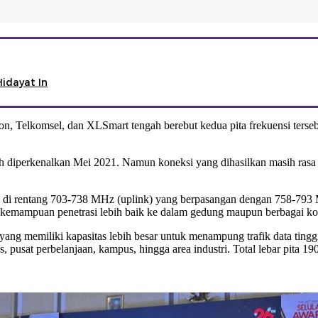
Hidayat In
son, Telkomsel, dan XLSmart tengah berebut kedua pita frekuensi terseb
dah diperkenalkan Mei 2021. Namun koneksi yang dihasilkan masih rasa
i rentang 703-738 MHz (uplink) yang berpasangan dengan 758-793 MH
n kemampuan penetrasi lebih baik ke dalam gedung maupun berbagai kon
ang memiliki kapasitas lebih besar untuk menampung trafik data tingg
, pusat perbelanjaan, kampus, hingga area industri. Total lebar pita 1