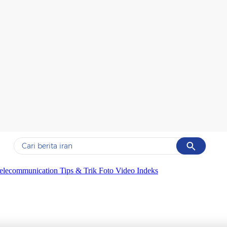
Cancel
Yang sedang ramai dicari
elecommunication
Tips & Trik
Foto
Video
Indeks
#1
gempa hari ini
#2
gempa
#3
prabowo