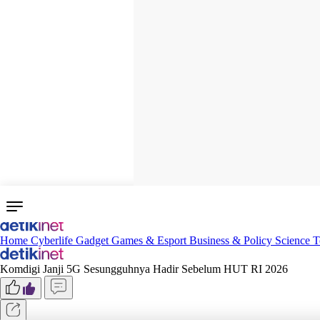
Home
Cyberlife
Gadget
Games & Esport
Business & Policy
Science
T
Komdigi Janji 5G Sesungguhnya Hadir Sebelum HUT RI 2026