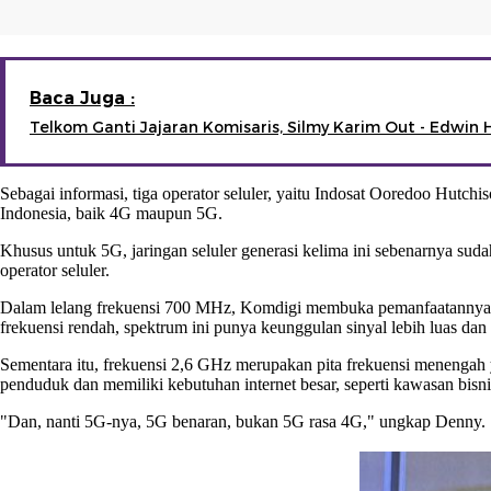
Baca Juga :
Telkom Ganti Jajaran Komisaris, Silmy Karim Out - Edwin 
Sebagai informasi, tiga operator seluler, yaitu Indosat Ooredoo Hutchi
Indonesia, baik 4G maupun 5G.
Khusus untuk 5G, jaringan seluler generasi kelima ini sebenarnya su
operator seluler.
Dalam lelang frekuensi 700 MHz, Komdigi membuka pemanfaatannya d
frekuensi rendah, spektrum ini punya keunggulan sinyal lebih luas da
Sementara itu, frekuensi 2,6 GHz merupakan pita frekuensi menengah y
penduduk dan memiliki kebutuhan internet besar, seperti kawasan bisnis
"Dan, nanti 5G-nya, 5G benaran, bukan 5G rasa 4G," ungkap Denny.