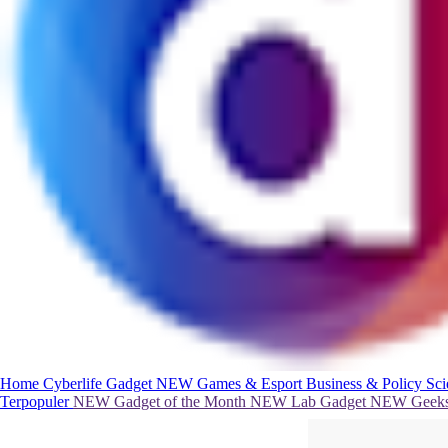
Home
Cyberlife
Gadget
NEW
Games & Esport
Business & Policy
Sc
Terpopuler
NEW
Gadget of the Month
NEW
Lab Gadget
NEW
Geeks