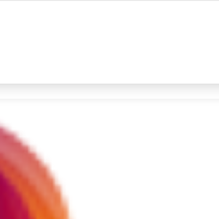
#4
iran
#5
demo
Promoted
Terakhir yang dicari
Loading...