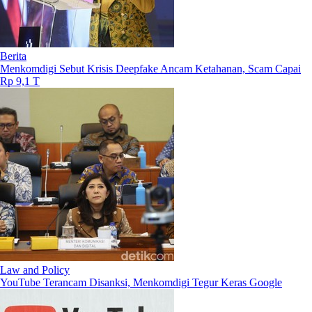
Berita
Menkomdigi Sebut Krisis Deepfake Ancam Ketahanan, Scam Capai
Rp 9,1 T
Law and Policy
YouTube Terancam Disanksi, Menkomdigi Tegur Keras Google