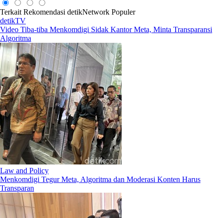
Terkait
Rekomendasi
detikNetwork
Populer
detikTV
Video Tiba-tiba Menkomdigi Sidak Kantor Meta, Minta Transparansi
Algoritma
Law and Policy
Menkomdigi Tegur Meta, Algoritma dan Moderasi Konten Harus
Transparan