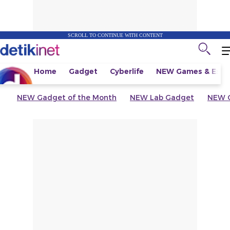
SCROLL TO CONTINUE WITH CONTENT
Home
Gadget
Cyberlife
NEW
Games & Espo
NEW
Gadget of the Month
NEW
Lab Gadget
NEW
G