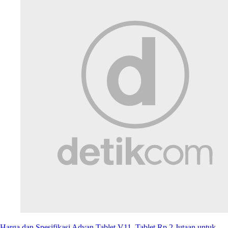
Harga dan Spesifikasi Advan Tablet V11, Tablet Rp 2 Jutaan untuk