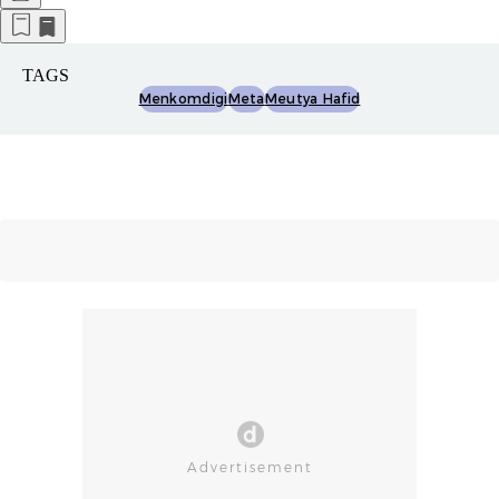
TAGS
Menkomdigi
Meta
Meutya Hafid