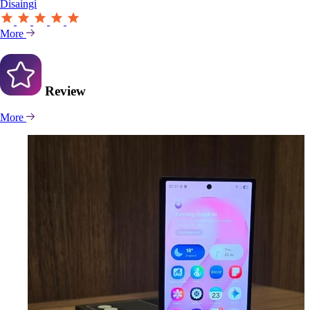
Disaingi
More
Review
More