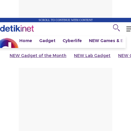
SCROLL TO CONTINUE WITH CONTENT
Home
Gadget
Cyberlife
NEW
Games & Espo
NEW
Gadget of the Month
NEW
Lab Gadget
NEW
G