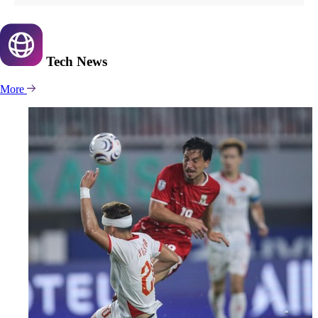
Tech
News
More