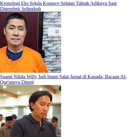
Kronologi Eks Sekda Konawe Selatan Tabrak Adiknya Saat
Digerebek Selingkuh
Suami Nikita Willy Jadi Imam Salat Jumat di Kanada, Bacaan Al-
Qur'annya Dipuji