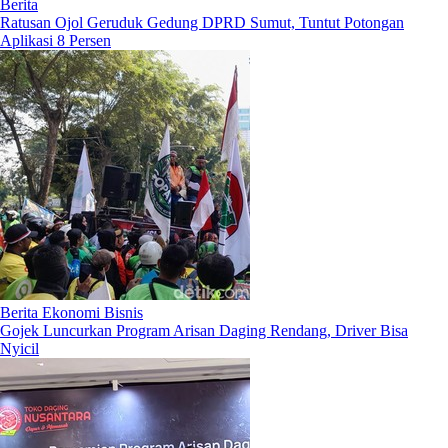
Berita
Ratusan Ojol Geruduk Gedung DPRD Sumut, Tuntut Potongan
Aplikasi 8 Persen
Berita Ekonomi Bisnis
Gojek Luncurkan Program Arisan Daging Rendang, Driver Bisa
Nyicil