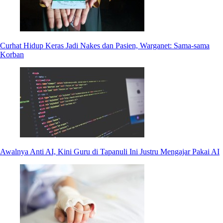
Curhat Hidup Keras Jadi Nakes dan Pasien, Warganet: Sama-sama
Korban
Awalnya Anti AI, Kini Guru di Tapanuli Ini Justru Mengajar Pakai AI