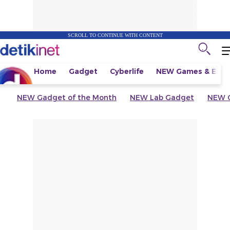
SCROLL TO CONTINUE WITH CONTENT
Home
Gadget
Cyberlife
NEW
Games & Espo
NEW
Gadget of the Month
NEW
Lab Gadget
NEW
G