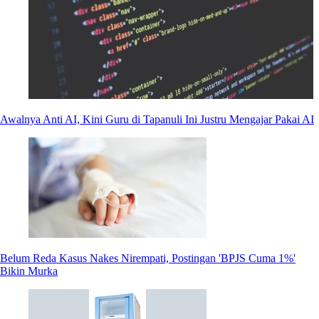
Awalnya Anti AI, Kini Guru di Tapanuli Ini Justru Mengajar Pakai AI
Belum Reda Kasus Nakes Nirempati, Postingan 'BPJS Cuma 1%'
Bikin Murka