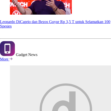
Leonardo DiCaprio dan Bezos Guyur Rp 3,5 T untuk Selamatkan 100
Spesies
Gadget
News
More