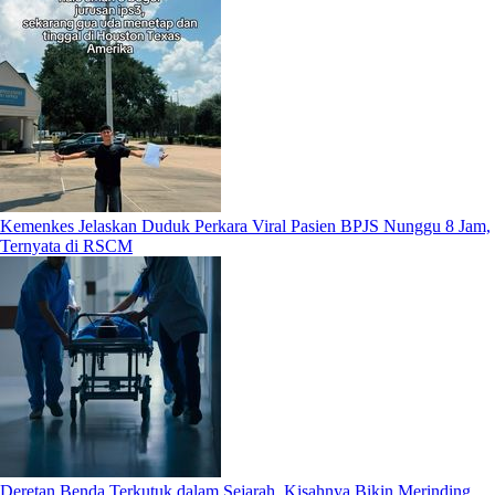
Kemenkes Jelaskan Duduk Perkara Viral Pasien BPJS Nunggu 8 Jam,
Ternyata di RSCM
Deretan Benda Terkutuk dalam Sejarah, Kisahnya Bikin Merinding