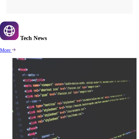
Tech
News
More