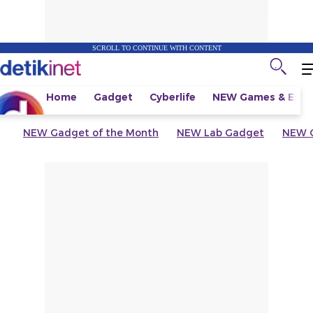
SCROLL TO CONTINUE WITH CONTENT
Home
Gadget
Cyberlife
NEW
Games & Espo
NEW
Gadget of the Month
NEW
Lab Gadget
NEW
G