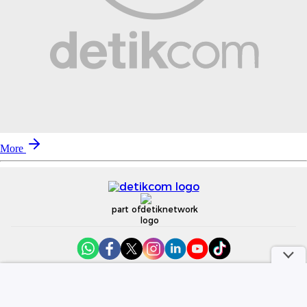
More
part of
Redaksi
Pedoman Media Siber
Karir
Kotak Pos
Info Iklan
Privacy Policy
Disclaimer