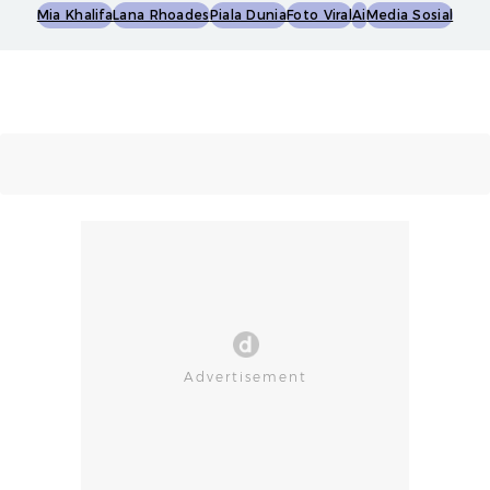
Mia Khalifa
Lana Rhoades
Piala Dunia
Foto Viral
Ai
Media Sosial