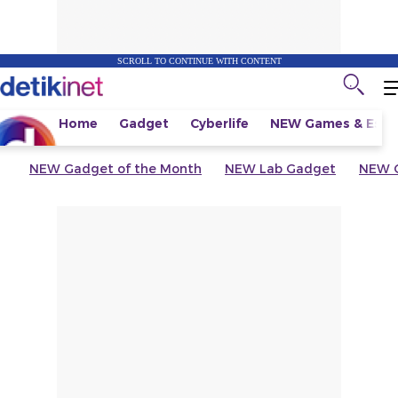
SCROLL TO CONTINUE WITH CONTENT
Home
Gadget
Cyberlife
NEW
Games & Espo
NEW
Gadget of the Month
NEW
Lab Gadget
NEW
G