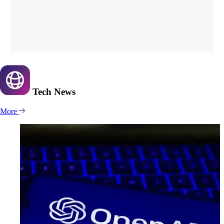
Tech
News
More