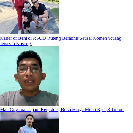
Karier dr Beni di RSUD Ruteng Berakhir Seusai Komen 'Ruang
Jenazah Kosong'
Man City Jual Tijjani Reijnders, Buka Harga Mulai Rp 1,3 Triliun