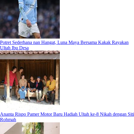
Potret Sederhana nan Hangat, Luna Maya Bersama Kakak Rayakan
Ultah Ibu Desa
Ananta Rispo Pamer Motor Baru Hadiah Ultah ke-8 Nikah dengan Siti
Rohmah