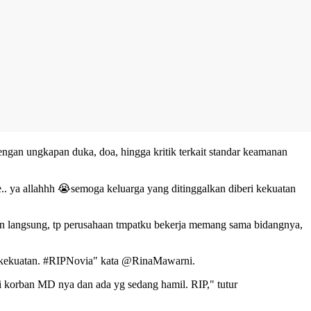
dengan ungkapan duka, doa, hingga kritik terkait standar keamanan
.. ya allahhh 😭semoga keluarga yang ditinggalkan diberi kekuatan
an langsung, tp perusahaan tmpatku bekerja memang sama bidangnya,
eri kekuatan. #RIPNovia" kata @RinaMawarni.
li korban MD nya dan ada yg sedang hamil. RIP," tutur