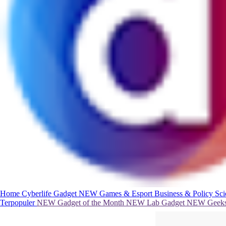
Home
Cyberlife
Gadget
NEW
Games & Esport
Business & Policy
Sc
Terpopuler
NEW
Gadget of the Month
NEW
Lab Gadget
NEW
Geeks