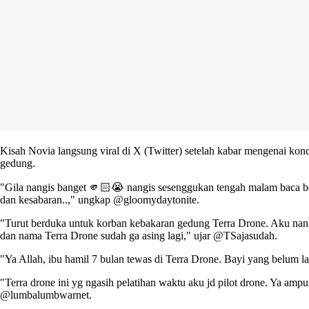
Kisah Novia langsung viral di X (Twitter) setelah kabar mengenai kond
gedung.
"Gila nangis banget 🫵🏻😭 nangis sesenggukan tengah malam baca beri
dan kesabaran..," ungkap @gloomydaytonite.
"Turut berduka untuk korban kebakaran gedung Terra Drone. Aku nang
dan nama Terra Drone sudah ga asing lagi," ujar @TSajasudah.
"Ya Allah, ibu hamil 7 bulan tewas di Terra Drone. Bayi yang belum l
"Terra drone ini yg ngasih pelatihan waktu aku jd pilot drone. Ya am
@lumbalumbwarnet.