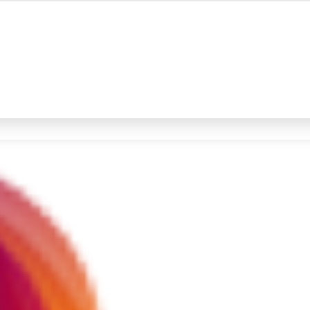
#4
iran
#5
demo
Promoted
Terakhir yang dicari
Loading...