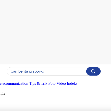
Cancel
Yang sedang ramai dicari
elecommunication
Tips & Trik
Foto
Video
Indeks
#1
gempa hari ini
gis
#2
gempa
#3
prabowo