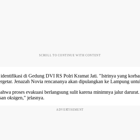
SCROLL TO CONTINUE WITH CONTENT
dentifikasi di Gedung DVI RS Polri Kramat Jati. "Istrinya yang korban
ra bergetar. Jenazah Novia rencananya akan dipulangkan ke Lampung u
a proses evakuasi berlangsung sulit karena minimnya jalur darurat. "
san oksigen," jelasnya.
ADVERTISEMENT