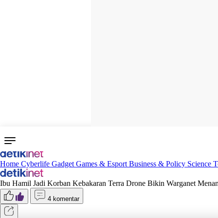
Home
Cyberlife
Gadget
Games & Esport
Business & Policy
Science
T
Ibu Hamil Jadi Korban Kebakaran Terra Drone Bikin Warganet Menan
4 komentar