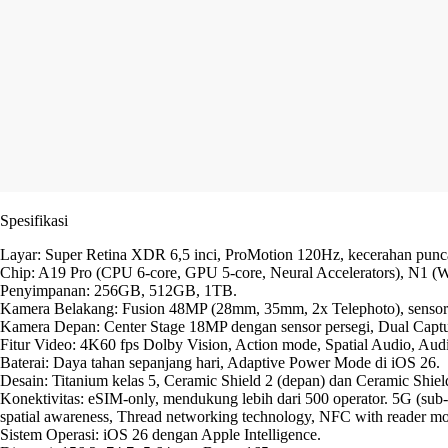
Spesifikasi
Layar: Super Retina XDR 6,5 inci, ProMotion 120Hz, kecerahan punc
Chip: A19 Pro (CPU 6-core, GPU 5-core, Neural Accelerators), N1 (Wi
Penyimpanan: 256GB, 512GB, 1TB.
Kamera Belakang: Fusion 48MP (28mm, 35mm, 2x Telephoto), sensor q
Kamera Depan: Center Stage 18MP dengan sensor persegi, Dual Capt
Fitur Video: 4K60 fps Dolby Vision, Action mode, Spatial Audio, Aud
Baterai: Daya tahan sepanjang hari, Adaptive Power Mode di iOS 26.
Desain: Titanium kelas 5, Ceramic Shield 2 (depan) dan Ceramic Shiel
Konektivitas: eSIM-only, mendukung lebih dari 500 operator. 5G (su
spatial awareness, Thread networking technology, NFC with reade
Sistem Operasi: iOS 26 dengan Apple Intelligence.