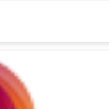
#4
iran
#5
gempa hari ini
Promoted
Terakhir yang dicari
Loading...