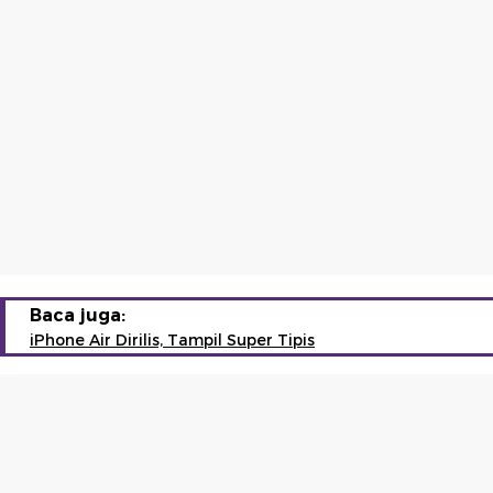
Baca juga:
iPhone Air Dirilis, Tampil Super Tipis