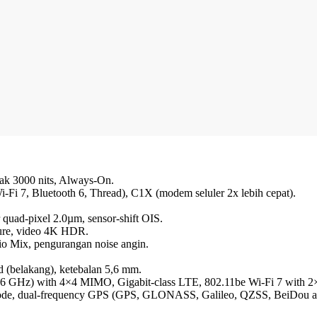
ak 3000 nits, Always-On.
-Fi 7, Bluetooth 6, Thread), C1X (modem seluler 2x lebih cepat).
uad-pixel 2.0µm, sensor-shift OIS.
ure, video 4K HDR.
io Mix, pengurangan noise angin.
d (belakang), ketebalan 5,6 mm.
b‑6 GHz) with 4×4 MIMO, Gigabit-class LTE, 802.11be Wi-Fi 7 with 2
r mode, dual-frequency GPS (GPS, GLONASS, Galileo, QZSS, BeiDou 