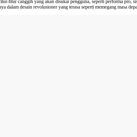
itur-fitur canggih yang akan disukai pengguna, seperti performa pro,
uanya dalam desain revolusioner yang terasa seperti memegang masa dep