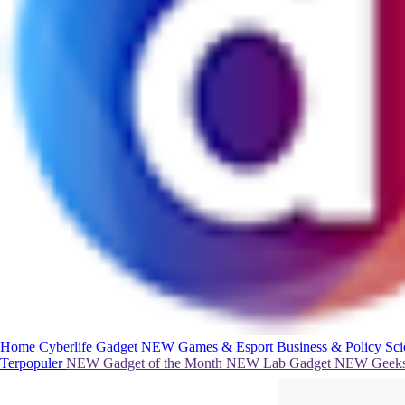
Home
Cyberlife
Gadget
NEW
Games & Esport
Business & Policy
Sc
Terpopuler
NEW
Gadget of the Month
NEW
Lab Gadget
NEW
Geeks