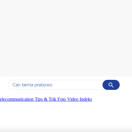
Cancel
Yang sedang ramai dicari
elecommunication
Tips & Trik
Foto
Video
Indeks
#1
data live draw sgp
#2
kebakaran
#3
prabowo