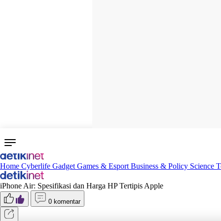
Home
Cyberlife
Gadget
Games & Esport
Business & Policy
Science
T
iPhone Air: Spesifikasi dan Harga HP Tertipis Apple
0 komentar