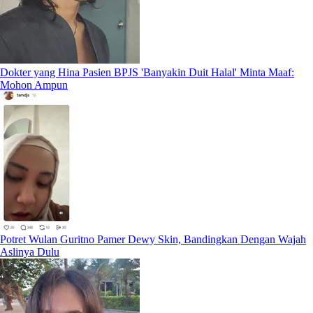
Dokter yang Hina Pasien BPJS 'Banyakin Duit Halal' Minta Maaf:
Mohon Ampun
Potret Wulan Guritno Pamer Dewy Skin, Bandingkan Dengan Wajah
Aslinya Dulu