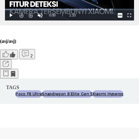
(asj/asj)
2
TAGS
Poco F8 Ultra
Snapdragon 8 Elite Gen 5
Xiaomi Hyperos