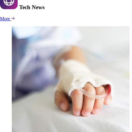
Tech
News
More