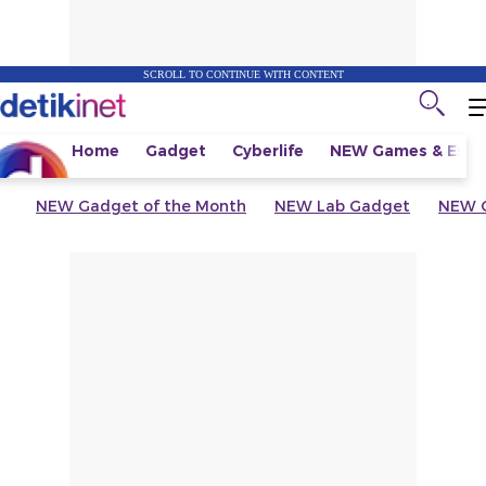
SCROLL TO CONTINUE WITH CONTENT
Home
Gadget
Cyberlife
NEW
Games & Espo
NEW
Gadget of the Month
NEW
Lab Gadget
NEW
G