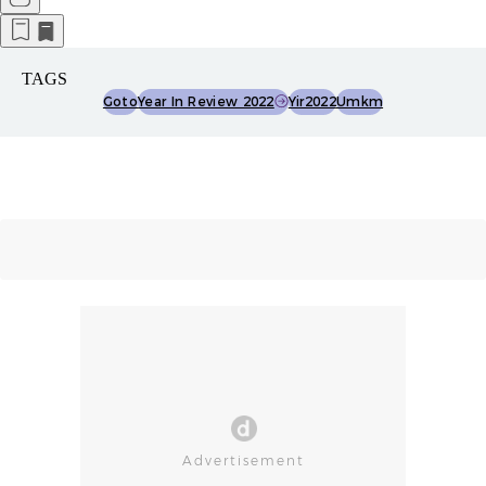
TAGS
Goto
Year In Review 2022
Yir2022
Umkm