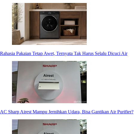
Rahasia Pakaian Tetap Awet, Ternyata Tak Harus Selalu Dicuci Air
AC Sharp Airest Mampu Jernihkan Udara, Bisa Gantikan Air Purifier?