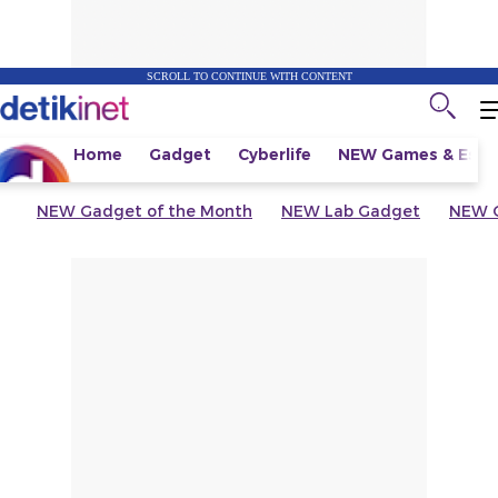
SCROLL TO CONTINUE WITH CONTENT
Home
Gadget
Cyberlife
NEW
Games & Espo
NEW
Gadget of the Month
NEW
Lab Gadget
NEW
G