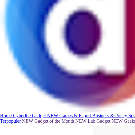
Home
Cyberlife
Gadget
NEW
Games & Esport
Business & Policy
Sc
Terpopuler
NEW
Gadget of the Month
NEW
Lab Gadget
NEW
Geeks