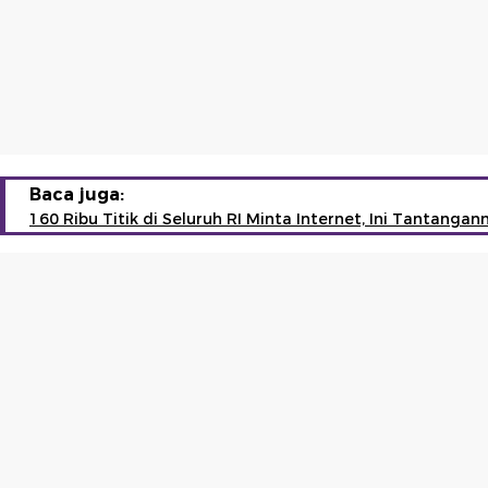
Baca juga:
160 Ribu Titik di Seluruh RI Minta Internet, Ini Tantangan