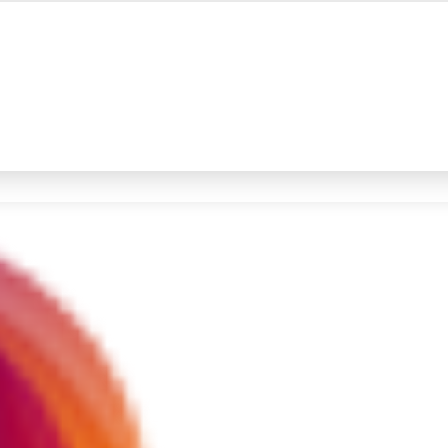
#4
prabowo
#5
data live draw sgp
Promoted
Terakhir yang dicari
Loading...