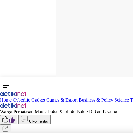
Home
Cyberlife
Gadget
Games & Esport
Business & Policy
Science
T
Warga Perbatasan Marak Pakai Starlink, Bakti: Bukan Pesaing
6 komentar