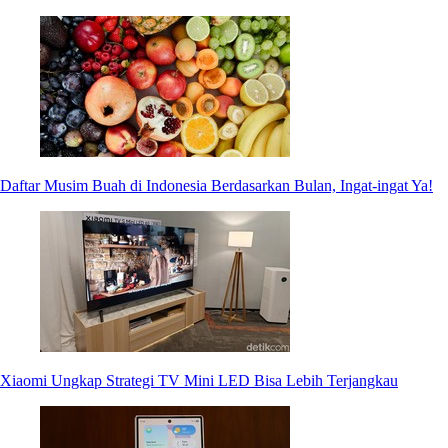
Daftar Musim Buah di Indonesia Berdasarkan Bulan, Ingat-ingat Ya!
Xiaomi Ungkap Strategi TV Mini LED Bisa Lebih Terjangkau