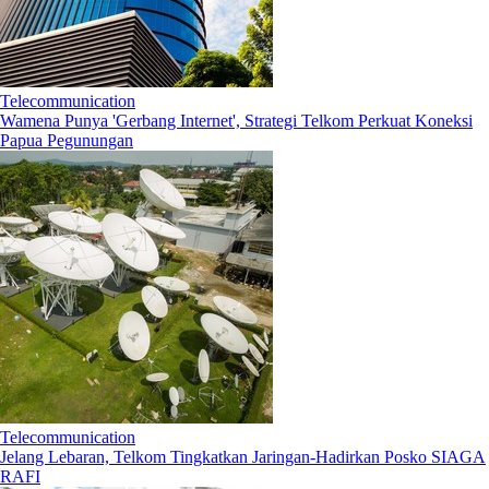
Telecommunication
Wamena Punya 'Gerbang Internet', Strategi Telkom Perkuat Koneksi
Papua Pegunungan
Telecommunication
Jelang Lebaran, Telkom Tingkatkan Jaringan-Hadirkan Posko SIAGA
RAFI