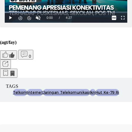
(agt/fay)
0
TAGS
Telkom
Internet
Jaringan Telekomunikasi
Ikn
Hut Ke-79 Ri