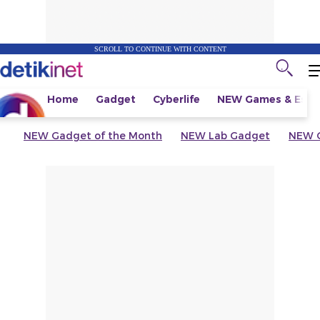
SCROLL TO CONTINUE WITH CONTENT
Home
Gadget
Cyberlife
NEW
Games & Espo
NEW
Gadget of the Month
NEW
Lab Gadget
NEW
G