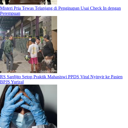
Misteri Pria Tewas Telanjang di Penginapan Usai Check In dengan
Perempuan
RS Sardjito Setop Praktik Mahasiswi PPDS Viral Nyinyir ke Pasien
BPJS Yurizal