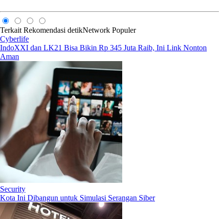
Terkait
Rekomendasi
detikNetwork
Populer
Cyberlife
IndoXXI dan LK21 Bisa Bikin Rp 345 Juta Raib, Ini Link Nonton
Aman
Security
Kota Ini Dibangun untuk Simulasi Serangan Siber