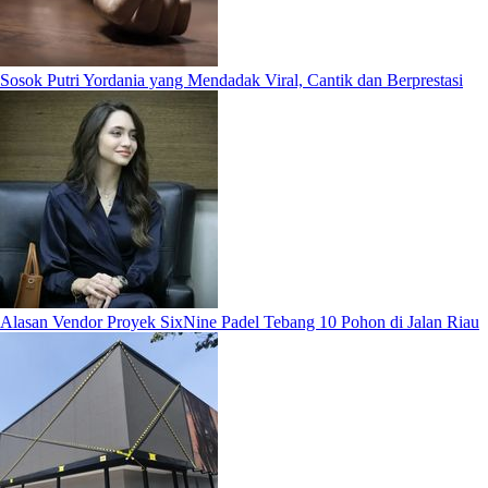
Sosok Putri Yordania yang Mendadak Viral, Cantik dan Berprestasi
Alasan Vendor Proyek SixNine Padel Tebang 10 Pohon di Jalan Riau