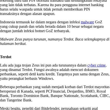
rekening baru dan PIN otorisasi transaksi dan kemungkinan rekayasa
yang lain tidak terbatas. Karena itu para pengguna internet banking
harus selalu waspada untuk tidak pernah memberikan PIN
transaksinya dengan alasan apapun.
Indonesia termasuk ke dalam negara dengan infeksi
malware
GoZ
yang cukup parah dan selalu berada dalam 10 besar sebagai negara
dengan jumlah infeksi botnet GoZ terbanyak.
Malware Zeus punya turunan, namanya Terdot. Baca selengkapnya di
halaman berikut.
Terdot
Lalu ada juga trojan Zeus ini pun ada turunannya dalam
cyber crime
,
yang dinamai Terdot. Fungsi awalnya adalah mencuri dokumen
perbankan, seperti detil kartu kredit. Targetnya pun sama dengan Zeus,
yaitu perangkat berbasis Windows.
Beberapa perbankan yang sudah menjadi korban dari Terdot mayoritas
beroperasi di Kanada, seperti PCFinancial, Desjardins, BMO, Royal
Bank, Toronto Dominion Bank, Banque Nationale, Scotiabank, CIBC,
dan Tangerine Bank.
Meski begitu, peneliti dari Bitdefender, perusahaan sekuriti asal