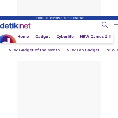
SCROLL TO CONTINUE WITH CONTENT
Home
Gadget
Cyberlife
NEW
Games & Espo
NEW
Gadget of the Month
NEW
Lab Gadget
NEW
G