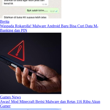
Berita
Waspada Rokarolla! Malware Android Baru Bisa Curi Data M-
Banking dan PIN
Games News
Awas! Mod Minecraft Berisi Malware dan Retas 116 Ribu Akun
Gamer