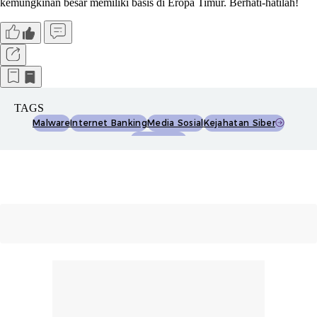
kemungkinan besar memiliki basis di Eropa Timur. Berhati-hatilah!
TAGS
Malware
Internet Banking
Media Sosial
Kejahatan Siber
Cyber Crime