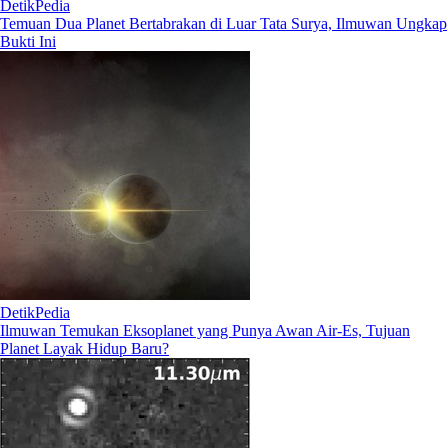
DetikPedia
Temuan Dua Planet Bertabrakan di Luar Tata Surya, Ilmuwan Ungkap
Bukti Ini
DetikPedia
Ilmuwan Temukan Eksoplanet yang Punya Awan Air-Es, Tujuan
Planet Layak Hidup Baru?