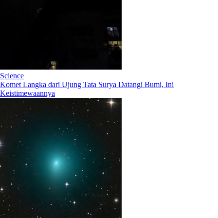
Science
Komet Langka dari Ujung Tata Surya Datangi Bumi, Ini
Keistimewaannya