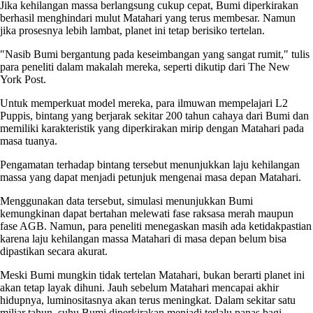
Jika kehilangan massa berlangsung cukup cepat, Bumi diperkirakan
berhasil menghindari mulut Matahari yang terus membesar. Namun
jika prosesnya lebih lambat, planet ini tetap berisiko tertelan.
"Nasib Bumi bergantung pada keseimbangan yang sangat rumit," tulis
para peneliti dalam makalah mereka, seperti dikutip dari The New
York Post.
Untuk memperkuat model mereka, para ilmuwan mempelajari L2
Puppis, bintang yang berjarak sekitar 200 tahun cahaya dari Bumi dan
memiliki karakteristik yang diperkirakan mirip dengan Matahari pada
masa tuanya.
Pengamatan terhadap bintang tersebut menunjukkan laju kehilangan
massa yang dapat menjadi petunjuk mengenai masa depan Matahari.
Menggunakan data tersebut, simulasi menunjukkan Bumi
kemungkinan dapat bertahan melewati fase raksasa merah maupun
fase AGB. Namun, para peneliti menegaskan masih ada ketidakpastian
karena laju kehilangan massa Matahari di masa depan belum bisa
dipastikan secara akurat.
Meski Bumi mungkin tidak tertelan Matahari, bukan berarti planet ini
akan tetap layak dihuni. Jauh sebelum Matahari mencapai akhir
hidupnya, luminositasnya akan terus meningkat. Dalam sekitar satu
miliar tahun, suhu Bumi diperkirakan menjadi terlalu panas bagi