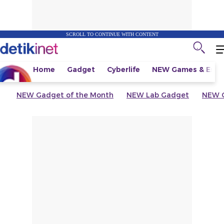
SCROLL TO CONTINUE WITH CONTENT
Home
Gadget
Cyberlife
NEW
Games & Espo
NEW
Gadget of the Month
NEW
Lab Gadget
NEW
G