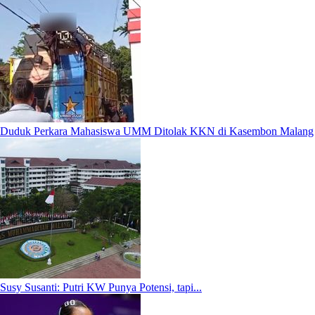
Duduk Perkara Mahasiswa UMM Ditolak KKN di Kasembon Malang
Susy Susanti: Putri KW Punya Potensi, tapi...