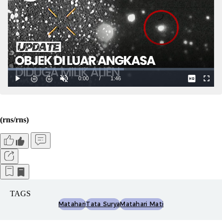
(rns/rns)
TAGS
Matahari
Tata Surya
Matahari Mati