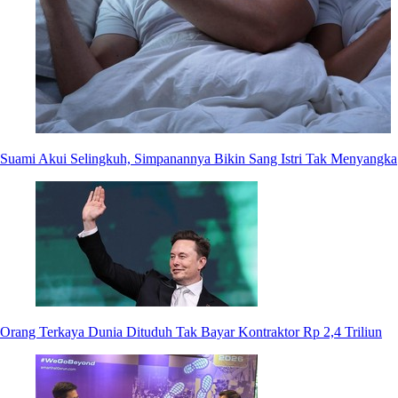
Suami Akui Selingkuh, Simpanannya Bikin Sang Istri Tak Menyangka
Orang Terkaya Dunia Dituduh Tak Bayar Kontraktor Rp 2,4 Triliun