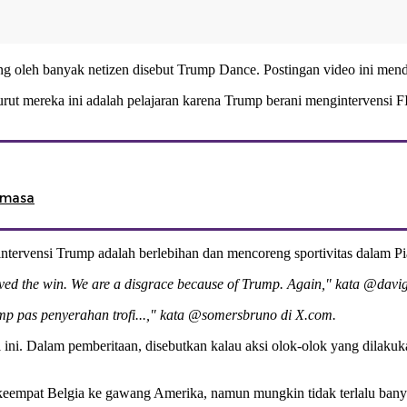
g oleh banyak netizen disebut Trump Dance. Postingan video ini menda
urut mereka ini adalah pelajaran karena Trump berani mengintervensi
nimasa
intervensi Trump adalah berlebihan dan mencoreng sportivitas dalam P
ed the win. We are a disgrace because of Trump. Again," kata @davi
ump pas penyerahan trofi...," kata @somersbruno di X.com.
ni. Dalam pemberitaan, disebutkan kalau aksi olok-olok yang dilakuk
l keempat Belgia ke gawang Amerika, namun mungkin tidak terlalu bany