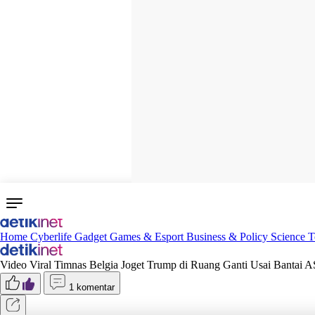
Home
Cyberlife
Gadget
Games & Esport
Business & Policy
Science
T
Video Viral Timnas Belgia Joget Trump di Ruang Ganti Usai Bantai A
1 komentar