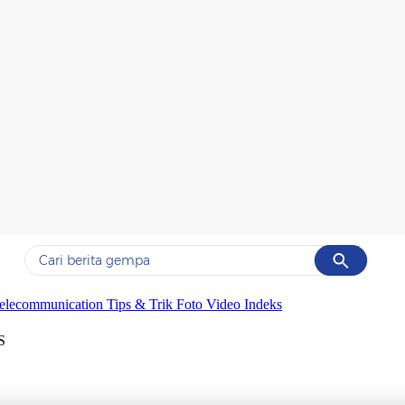
Cancel
Yang sedang ramai dicari
elecommunication
Tips & Trik
Foto
Video
Indeks
#1
gempa hari ini
S
#2
demo
#3
gempa