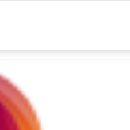
#4
iran
#5
prabowo
Promoted
Terakhir yang dicari
Loading...