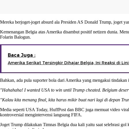
Mereka berjoget-joget absurd ala Presiden AS Donald Trump, joget yan
Kemenangan Belgia atas Amerika disambut positif netizen dunia. Men
Folarin Balogun.
Baca Juga :
Amerika Serikat Tersingkir Dihajar Belgia, Ini Reaksi di Li
Bahkan, ada pula suporter bola dari Amerika yang mengakui tindakan 
"Hahahaha! I wanted USA to win until Trump cheated. Belgium deserv
"Kalau kita menang final, kita harus mikir buat nari lagi di depan Tr
Media seperti USA Today, HuffPost dan BBC juga memuat video viral i
kontroversial mengintervensi langsung FIFA.
Joget Trump dilakukan Timnas Belgia dua kali yaitu saat selebrasi go