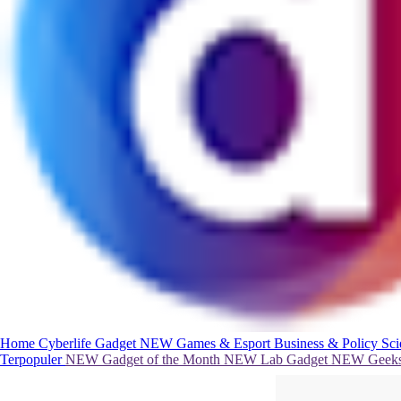
Home
Cyberlife
Gadget
NEW
Games & Esport
Business & Policy
Sc
Terpopuler
NEW
Gadget of the Month
NEW
Lab Gadget
NEW
Geeks