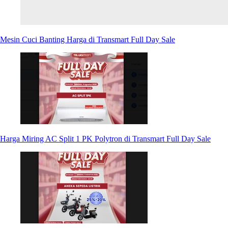
Mesin Cuci Banting Harga di Transmart Full Day Sale
Harga Miring AC Split 1 PK Polytron di Transmart Full Day Sale