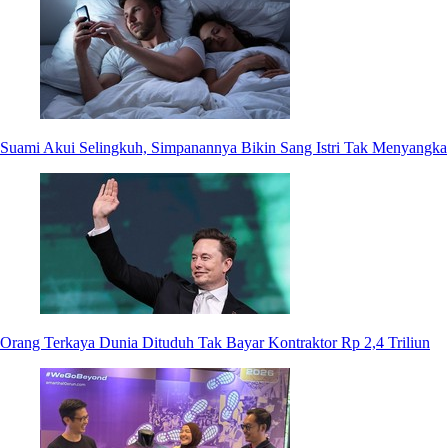
Suami Akui Selingkuh, Simpanannya Bikin Sang Istri Tak Menyangka
Orang Terkaya Dunia Dituduh Tak Bayar Kontraktor Rp 2,4 Triliun