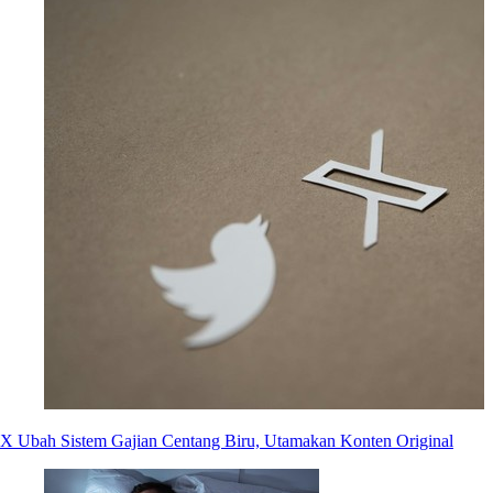
X Ubah Sistem Gajian Centang Biru, Utamakan Konten Original