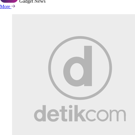
Gadget
News
More