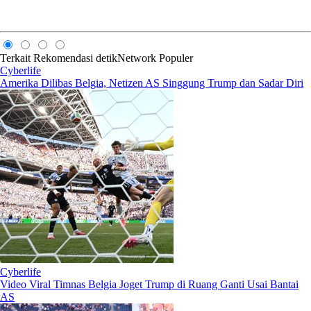
Terkait
Rekomendasi
detikNetwork
Populer
Cyberlife
Amerika Dilibas Belgia, Netizen AS Singgung Trump dan Sadar Diri
Cyberlife
Video Viral Timnas Belgia Joget Trump di Ruang Ganti Usai Bantai
AS