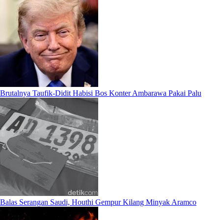
Brutalnya Taufik-Didit Habisi Bos Konter Ambarawa Pakai Palu
Balas Serangan Saudi, Houthi Gempur Kilang Minyak Aramco