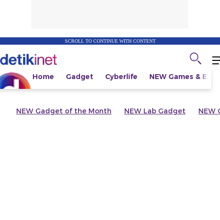
SCROLL TO CONTINUE WITH CONTENT
Home
Gadget
Cyberlife
NEW
Games & Espo
NEW
Gadget of the Month
NEW
Lab Gadget
NEW
G