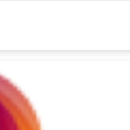
#4
iran
#5
demo
Promoted
Terakhir yang dicari
Loading...