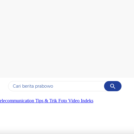
Cancel
Yang sedang ramai dicari
elecommunication
Tips & Trik
Foto
Video
Indeks
#1
gempa hari ini
#2
gempa
#3
prabowo