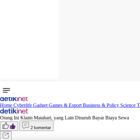
Home
Cyberlife
Gadget
Games & Esport
Business & Policy
Science
T
Orang Ini Klaim Matahari, yang Lain Disuruh Bayar Biaya Sewa
2 komentar