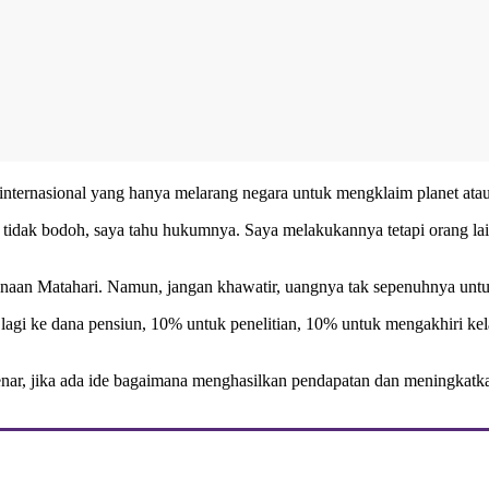
ternasional yang hanya melarang negara untuk mengklaim planet atau b
dak bodoh, saya tahu hukumnya. Saya melakukannya tetapi orang lain b
an Matahari. Namun, jangan khawatir, uangnya tak sepenuhnya untuk d
gi ke dana pensiun, 10% untuk penelitian, 10% untuk mengakhiri kela
nar, jika ada ide bagaimana menghasilkan pendapatan dan meningkatk