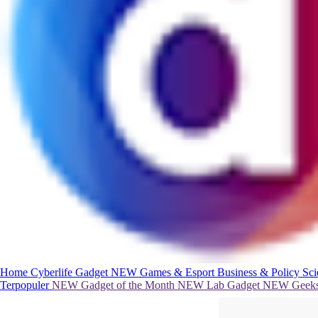
Home
Cyberlife
Gadget
NEW
Games & Esport
Business & Policy
Sc
Terpopuler
NEW
Gadget of the Month
NEW
Lab Gadget
NEW
Geeks