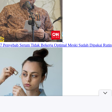
7 Penyebab Serum Tidak Bekerja Optimal Meski Sudah Dipakai Rutin