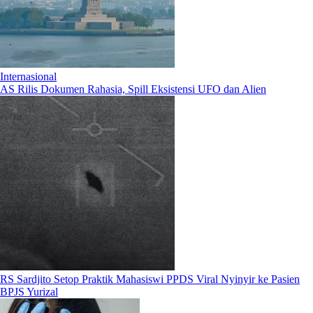
Internasional
AS Rilis Dokumen Rahasia, Spill Eksistensi UFO dan Alien
RS Sardjito Setop Praktik Mahasiswi PPDS Viral Nyinyir ke Pasien
BPJS Yurizal