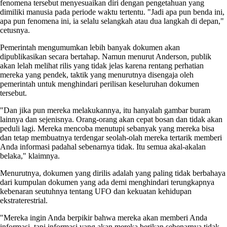
fenomena tersebut menyesuaikan diri dengan pengetahuan yang
dimiliki manusia pada periode waktu tertentu. "Jadi apa pun benda ini,
apa pun fenomena ini, ia selalu selangkah atau dua langkah di depan,"
cetusnya.
Pemerintah mengumumkan lebih banyak dokumen akan
dipublikasikan secara bertahap. Namun menurut Anderson, publik
akan lelah melihat rilis yang tidak jelas karena rentang perhatian
mereka yang pendek, taktik yang menurutnya disengaja oleh
pemerintah untuk menghindari perilisan keseluruhan dokumen
tersebut.
"Dan jika pun mereka melakukannya, itu hanyalah gambar buram
lainnya dan sejenisnya. Orang-orang akan cepat bosan dan tidak akan
peduli lagi. Mereka mencoba menutupi sebanyak yang mereka bisa
dan tetap membuatnya terdengar seolah-olah mereka tertarik memberi
Anda informasi padahal sebenarnya tidak. Itu semua akal-akalan
belaka," klaimnya.
Menurutnya, dokumen yang dirilis adalah yang paling tidak berbahaya
dari kumpulan dokumen yang ada demi menghindari terungkapnya
kebenaran seutuhnya tentang UFO dan kekuatan kehidupan
ekstraterestrial.
"Mereka ingin Anda berpikir bahwa mereka akan memberi Anda
informasi, tapi informasi yang akan mereka berikan sebenarnya tidak