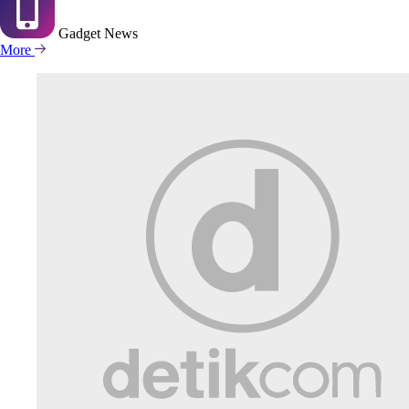
Gadget
News
More