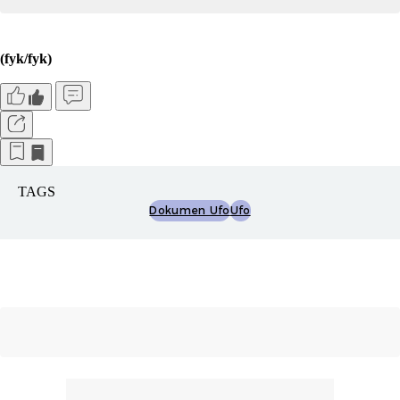
(fyk/fyk)
TAGS
Dokumen Ufo
Ufo