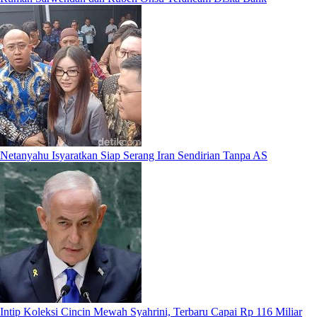
Netanyahu Isyaratkan Siap Serang Iran Sendirian Tanpa AS
Intip Koleksi Cincin Mewah Syahrini, Terbaru Capai Rp 116 Miliar