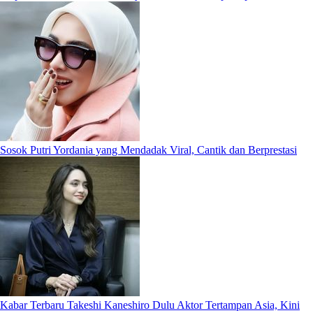
Sosok Putri Yordania yang Mendadak Viral, Cantik dan Berprestasi
Kabar Terbaru Takeshi Kaneshiro Dulu Aktor Tertampan Asia, Kini