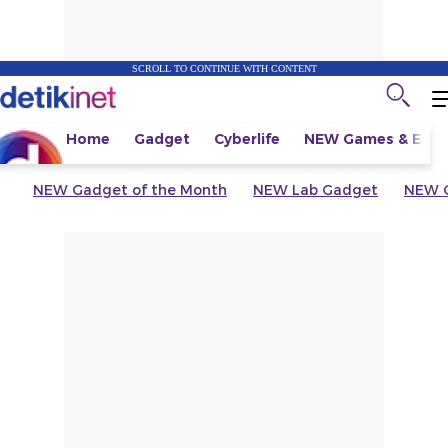
SCROLL TO CONTINUE WITH CONTENT
Home
Gadget
Cyberlife
NEW
Games & Espo
NEW
Gadget of the Month
NEW
Lab Gadget
NEW
G