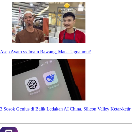
Asep Ayam vs Imam Bawang, Mana Jagoanmu?
3 Sosok Genius di Balik Ledakan AI China, Silicon Valley Ketar-ketir