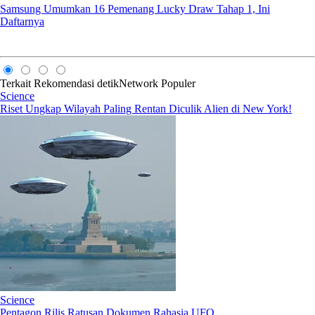
Samsung Umumkan 16 Pemenang Lucky Draw Tahap 1, Ini
Daftarnya
Terkait
Rekomendasi
detikNetwork
Populer
Science
Riset Ungkap Wilayah Paling Rentan Diculik Alien di New York!
Science
Pentagon Rilis Ratusan Dokumen Rahasia UFO