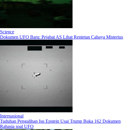
Science
Dokumen UFO Baru: Pejabat AS Lihat Rentetan Cahaya Misterius
Internasional
Tuduhan Pengalihan Isu Epstein Usai Trump Buka 162 Dokumen
Rahasia soal UFO