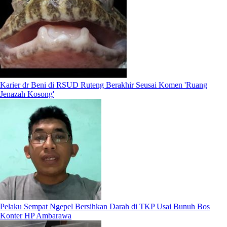
Karier dr Beni di RSUD Ruteng Berakhir Seusai Komen 'Ruang
Jenazah Kosong'
Pelaku Sempat Ngepel Bersihkan Darah di TKP Usai Bunuh Bos
Konter HP Ambarawa