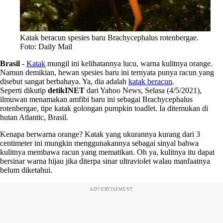
Katak beracun spesies baru Brachycephalus rotenbergae.
Foto: Daily Mail
Brasil
-
Katak
mungil ini kelihatannya lucu, warna kulitnya orange.
Namun demikian, hewan spesies baru ini ternyata punya racun yang
disebut sangat berbahaya. Ya, dia adalah
katak beracun
.
Seperti dikutip
detikINET
dari Yahoo News, Selasa (4/5/2021),
ilmuwan menamakan amfibi baru ini sebagai Brachycephalus
rotenbergae, tipe katak golongan pumpkin toadlet. Ia ditemukan di
hutan Atlantic, Brasil.
Kenapa berwarna orange? Katak yang ukurannya kurang dari 3
centimeter ini mungkin menggunakannya sebagai sinyal bahwa
kulitnya membawa racun yang mematikan. Oh ya, kulitnya itu dapat
bersinar warna hijau jika diterpa sinar ultraviolet walau manfaatnya
belum diketahui.
ADVERTISEMENT