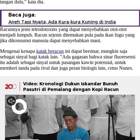
tangan dulu," kata dia.
Baca juga:
Aneh Tapi Nyata, Ada Kura-kura Kuning di India
Racunnya jenis tetrodotoxins yang dapat menyebabkan otot-otot
menjadi lumpuh. Racun sejenis ditemukan pula pada ikan fugu yang
jika dikonsumsi manusia dapat menyebabkan maut.
Mengenai kenapa
katak beracun
ini dapat bersinar, mungkin saja
sebagai sinyal bagi katak lain. "Ada gagasan bahwa sinar fluoresensi
itu adalah sebagai sinyal untuk pasangan kawin potensial, untuk
memberi tanda pada rival dan juga peran biologis lain, cetus Nunes.
Video: Kronologi Dukun Iskandar Bunuh
Pasutri di Pemalang dengan Kopi Racun