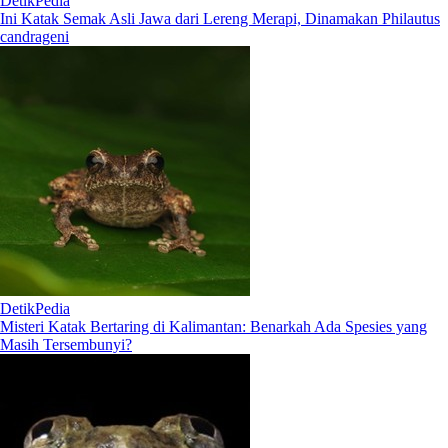
DetikPedia
Ini Katak Semak Asli Jawa dari Lereng Merapi, Dinamakan Philautus
candrageni
DetikPedia
Misteri Katak Bertaring di Kalimantan: Benarkah Ada Spesies yang
Masih Tersembunyi?