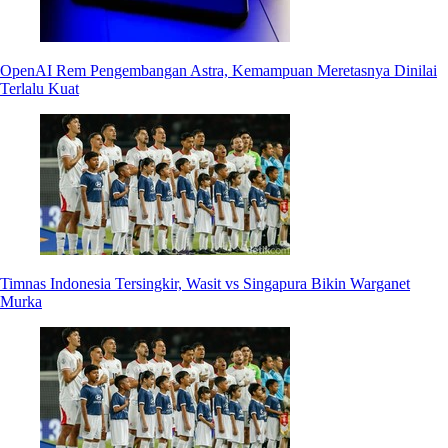
OpenAI Rem Pengembangan Astra, Kemampuan Meretasnya Dinilai
Terlalu Kuat
Timnas Indonesia Tersingkir, Wasit vs Singapura Bikin Warganet
Murka