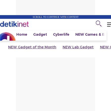
SCROLL TO CONTINUE WITH CONTENT
Home
Gadget
Cyberlife
NEW
Games & Espo
NEW
Gadget of the Month
NEW
Lab Gadget
NEW
G