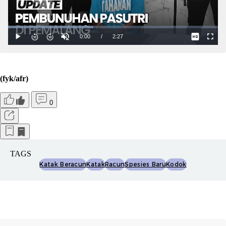
(fyk/afr)
0
TAGS
Katak Beracun
Katak
Racun
Spesies Baru
Kodok