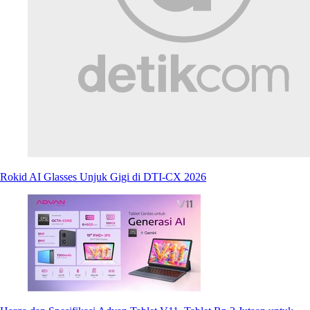
Rokid AI Glasses Unjuk Gigi di DTI-CX 2026