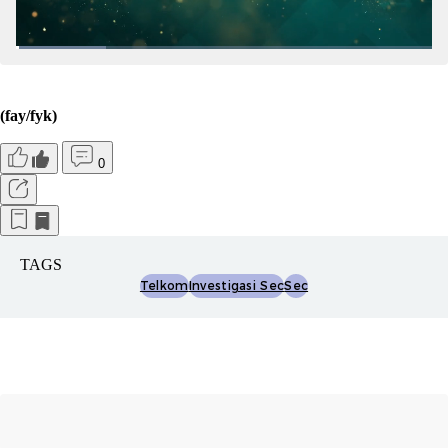
(fay/fyk)
0
TAGS
Telkom
Investigasi Sec
Sec