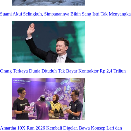
Suami Akui Selingkuh, Simpanannya Bikin Sang Istri Tak Menyangka
Orang Terkaya Dunia Dituduh Tak Bayar Kontraktor Rp 2,4 Triliun
Amartha 10X Run 2026 Kembali Digelar, Bawa Konsep Lari dan