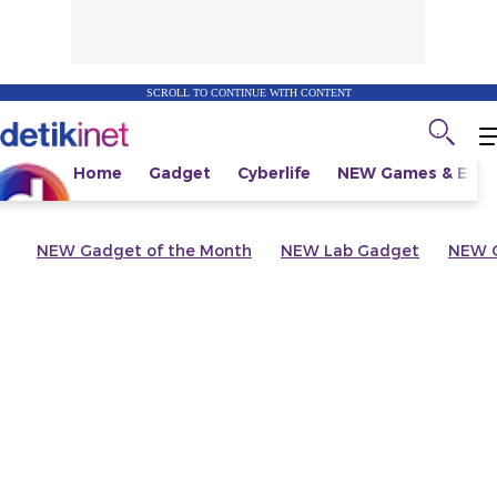
SCROLL TO CONTINUE WITH CONTENT
Home
Gadget
Cyberlife
NEW
Games & Espo
NEW
Gadget of the Month
NEW
Lab Gadget
NEW
G