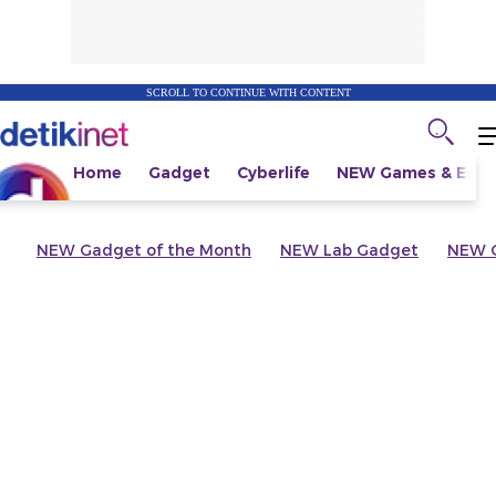
SCROLL TO CONTINUE WITH CONTENT
Home
Gadget
Cyberlife
NEW
Games & Espo
NEW
Gadget of the Month
NEW
Lab Gadget
NEW
G