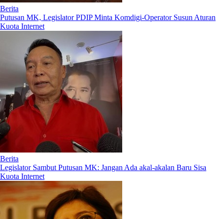
Berita
Putusan MK, Legislator PDIP Minta Komdigi-Operator Susun Aturan
Kuota Internet
Berita
Legislator Sambut Putusan MK: Jangan Ada akal-akalan Baru Sisa
Kuota Internet