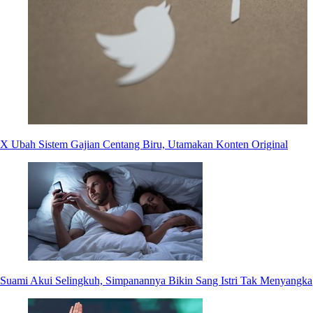
X Ubah Sistem Gajian Centang Biru, Utamakan Konten Original
Suami Akui Selingkuh, Simpanannya Bikin Sang Istri Tak Menyangka