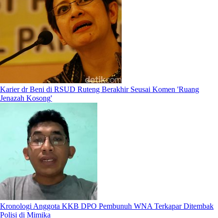
Karier dr Beni di RSUD Ruteng Berakhir Seusai Komen 'Ruang
Jenazah Kosong'
Kronologi Anggota KKB DPO Pembunuh WNA Terkapar Ditembak
Polisi di Mimika