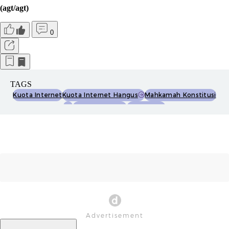
(agt/agt)
0
TAGS
Kuota Internet
Kuota Internet Hangus
Mahkamah Konstitusi
Mk
Operator Seluler
Putusan Mk