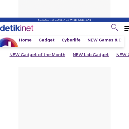
SCROLL TO CONTINUE WITH CONTENT
Home
Gadget
Cyberlife
NEW
Games & Espo
NEW
Gadget of the Month
NEW
Lab Gadget
NEW
G