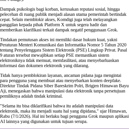
Dampak psikologis bagi korban, kerusakan reputasi sosial, hingga
pelecehan di ruang publik menjadi alasan utama pemerintah bertindak
cepat. Selain memblokir akses, Komdigi juga telah melayangkan
panggilan kepada pihak Platform X untuk segera hadir dan
memberikan klarifikasi terkait dampak negatif penggunaan Grok.
Tindakan pemutusan akses ini memiliki dasar hukum kuat, yakni
Peraturan Menteri Komunikasi dan Informatika Nomor 5 Tahun 2020
tentang Penyelenggara Sistem Elektronik (PSE) Lingkup Privat. Pasal
9 aturan tersebut mewajibkan setiap PSE memastikan sistem
elektroniknya tidak memuat, memfasilitasi, atau menyebarluaskan
informasi dan dokumen elektronik yang dilarang.
Tidak hanya pemblokiran layanan, ancaman pidana juga mengintai
para pengguna yang membuat atau menyebarkan konten deepfake.
Direktur Tindak Pidana Siber Bareskrim Polri, Brigjen Himawan Bayu
Aji, menegaskan bahwa manipulasi data elektronik tanpa persetujuan
pemiliknya adalah tindak kriminal.
"Selama itu bisa diklarifikasi bahwa itu adalah manipulasi data
elektronik, maka itu menjadi suatu hal yang dipidana," ujar Himawan,
Rabu (7/1/2026). Hal ini berlaku bagi pengguna Grok maupun aplikasi
AI lainnya yang digunakan untuk tujuan serupa.