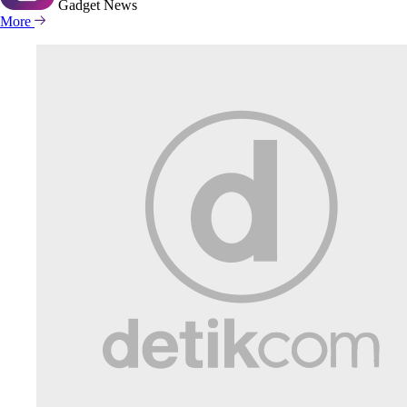
Gadget
News
More