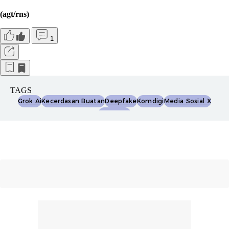
(agt/rns)
1
TAGS
Grok Ai
Kecerdasan Buatan
Deepfake
Komdigi
Media Sosial X
Elon Musk