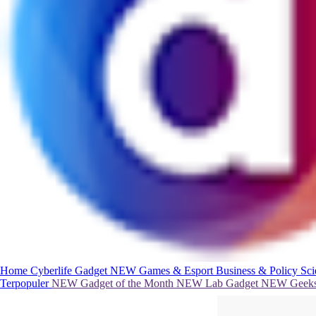
Home
Cyberlife
Gadget
NEW
Games & Esport
Business & Policy
Sc
Terpopuler
NEW
Gadget of the Month
NEW
Lab Gadget
NEW
Geeks