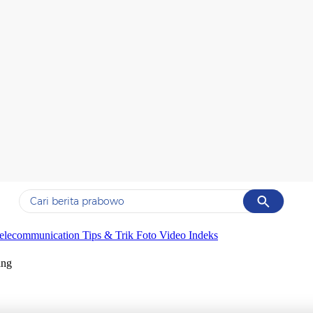
Cancel
Yang sedang ramai dicari
elecommunication
Tips & Trik
Foto
Video
Indeks
#1
data live draw sgp
ang
#2
piala presiden 2026
#3
prabowo