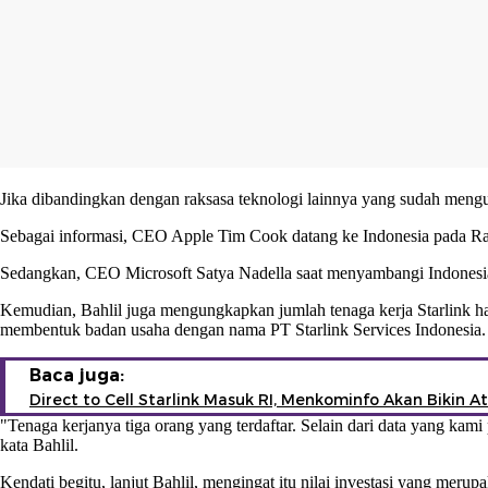
Jika dibandingkan dengan raksasa teknologi lainnya yang sudah mengu
Sebagai informasi, CEO Apple Tim Cook datang ke Indonesia pada Rab
Sedangkan, CEO Microsoft Satya Nadella saat menyambangi Indonesia p
Kemudian, Bahlil juga mengungkapkan jumlah tenaga kerja Starlink h
membentuk badan usaha dengan nama
PT Starlink Services Indonesia
.
Baca juga:
Direct to Cell Starlink Masuk RI, Menkominfo Akan Bikin A
"Tenaga kerjanya tiga orang yang terdaftar. Selain dari data yang kam
kata Bahlil.
Kendati begitu, lanjut Bahlil, mengingat itu nilai investasi yang me