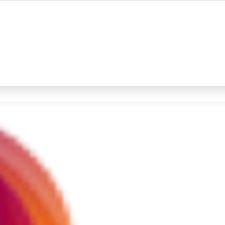
#4
iran
#5
gempa hari ini
Promoted
Terakhir yang dicari
Loading...